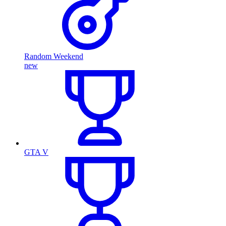
Random Weekend
new
GTA V