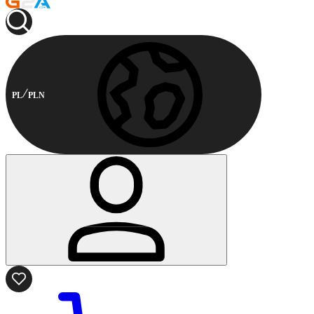
PL
PLN