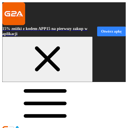
15% zniżki z kodem APP15 na pierwszy zakup w
Otwórz apkę
aplikacji