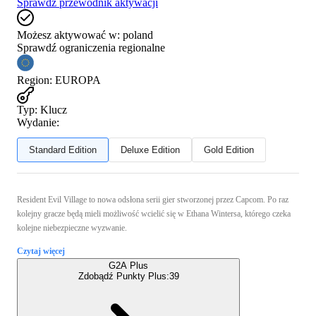
Sprawdź przewodnik aktywacji
Możesz aktywować w:
poland
Sprawdź ograniczenia regionalne
Region
:
EUROPA
Typ
:
Klucz
Wydanie:
Standard Edition
Deluxe Edition
Gold Edition
Resident Evil Village to nowa odsłona serii gier stworzonej przez Capcom. Po raz
kolejny gracze będą mieli możliwość wcielić się w Ethana Wintersa, którego czeka
kolejne niebezpieczne wyzwanie.
Czytaj więcej
G2A Plus
Zdobądź Punkty Plus:
39