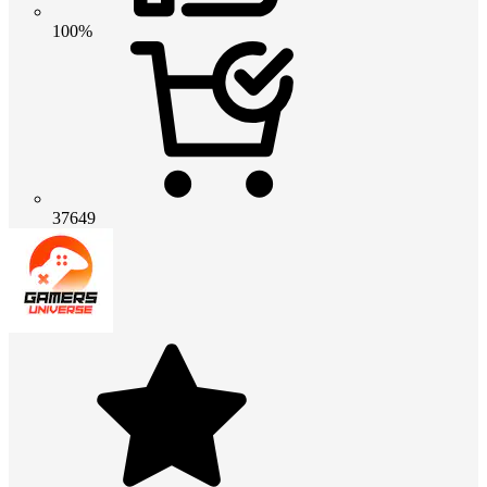
100%
37649