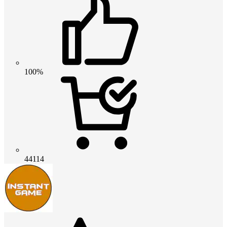
100%
44114