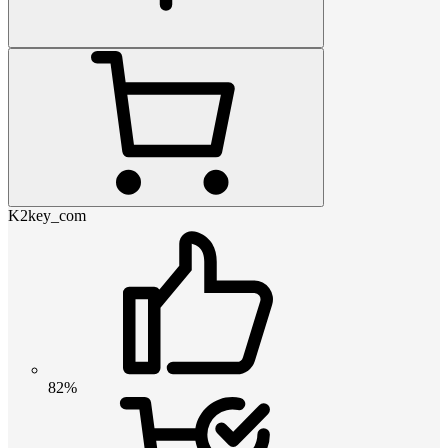
K2key_com
82%