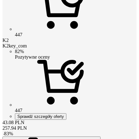
447
K2
K2key_com
82%
Pozytywne oceny
447
Sprawdź szczegóły oferty
43.08
PLN
257.94
PLN
-
83
%