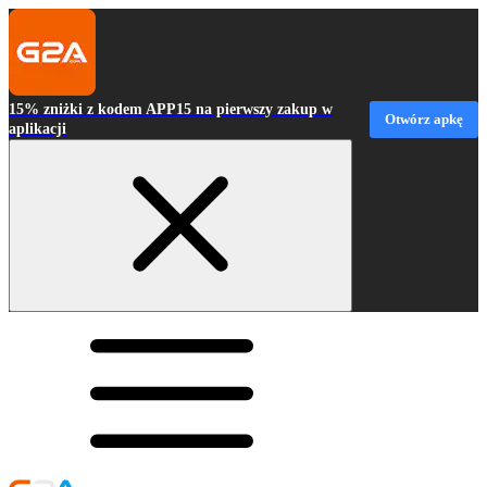
15% zniżki z kodem APP15 na pierwszy zakup w
Otwórz apkę
aplikacji