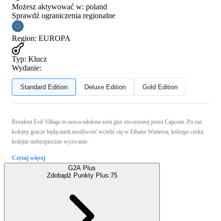
Możesz aktywować w:
poland
Sprawdź ograniczenia regionalne
Region
:
EUROPA
Typ
:
Klucz
Wydanie:
Standard Edition
Deluxe Edition
Gold Edition
Resident Evil Village to nowa odsłona serii gier stworzonej przez Capcom. Po raz
kolejny gracze będą mieli możliwość wcielić się w Ethana Wintersa, którego czeka
kolejne niebezpieczne wyzwanie.
Czytaj więcej
G2A Plus
Zdobądź Punkty Plus:
75