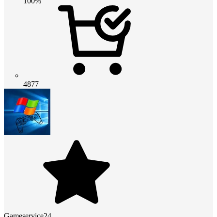
100%
4877
Gameservice24