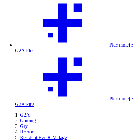
Płać mniej z
G2A Plus
Płać mniej z
G2A Plus
G2A
Gaming
Gry
Horror
Resident Evil 8: Village