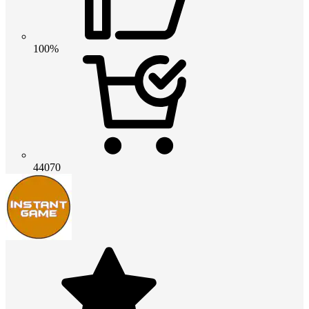
100%
44070