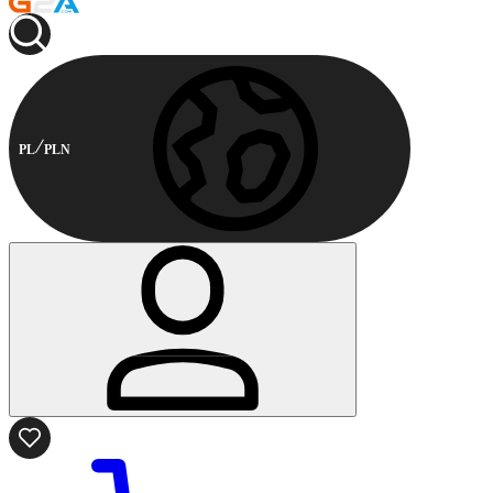
PL
PLN