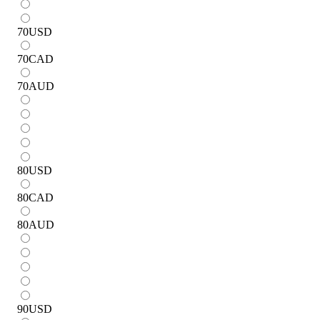
70
USD
70
CAD
70
AUD
80
USD
80
CAD
80
AUD
90
USD