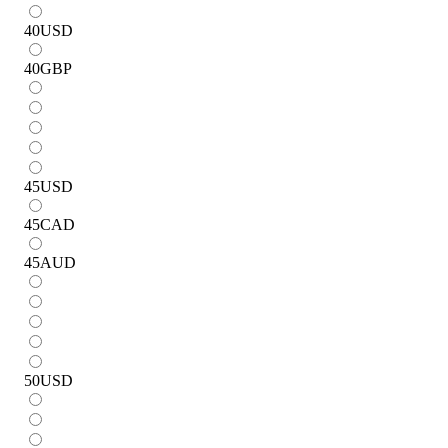
40
USD
40
GBP
45
USD
45
CAD
45
AUD
50
USD