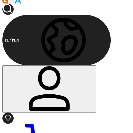
PL
PLN