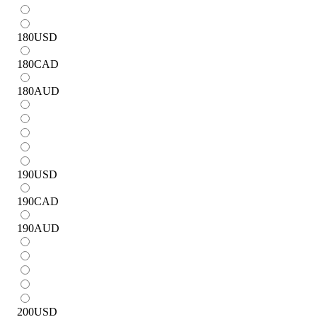
180
USD
180
CAD
180
AUD
190
USD
190
CAD
190
AUD
200
USD