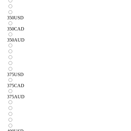
350
USD
350
CAD
350
AUD
375
USD
375
CAD
375
AUD