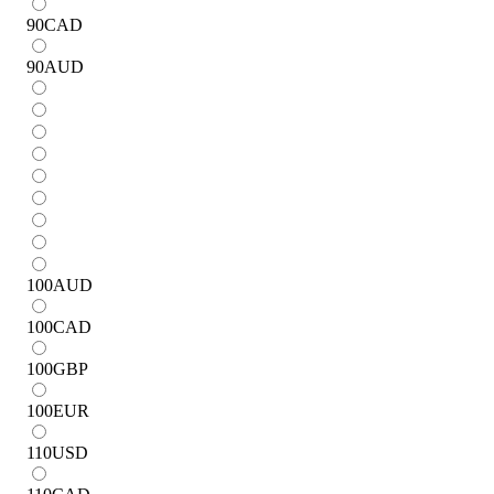
90
CAD
90
AUD
100
AUD
100
CAD
100
GBP
100
EUR
110
USD