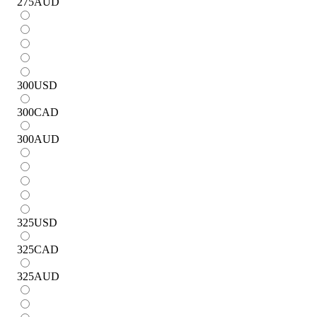
275
AUD
300
USD
300
CAD
300
AUD
325
USD
325
CAD
325
AUD