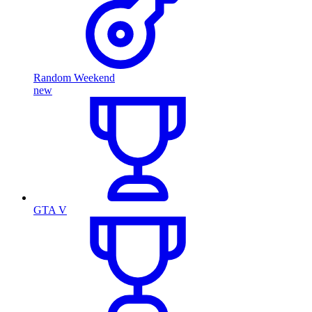
Random Weekend
new
GTA V