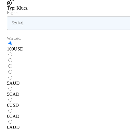
Typ
:
Klucz
Region:
Wartość:
100
USD
5
AUD
5
CAD
6
USD
6
CAD
6
AUD