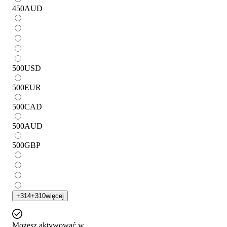
450
AUD
500
USD
500
EUR
500
CAD
500
AUD
500
GBP
+
314
+
310
więcej
Możesz aktywować w