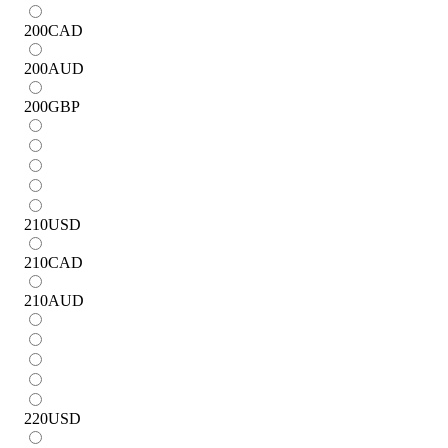
200
CAD
200
AUD
200
GBP
210
USD
210
CAD
210
AUD
220
USD