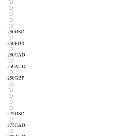
250
USD
250
EUR
250
CAD
250
AUD
250
GBP
275
USD
275
CAD