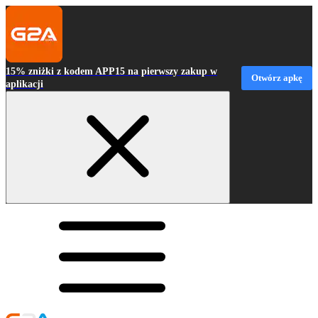
15% zniżki z kodem APP15 na pierwszy zakup w
Otwórz apkę
aplikacji