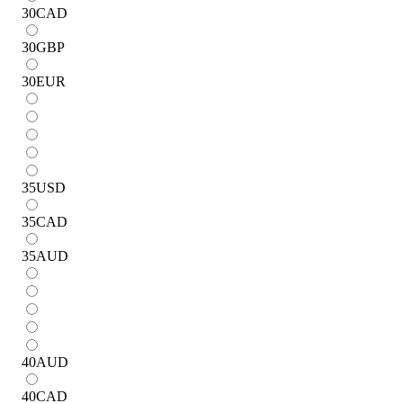
30
CAD
30
GBP
30
EUR
35
USD
35
CAD
35
AUD
40
AUD
40
CAD