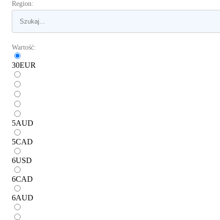
Region:
Wartość:
30
EUR
5
AUD
5
CAD
6
USD
6
CAD
6
AUD