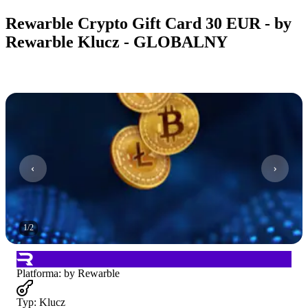
Rewarble Crypto Gift Card 30 EUR - by
Rewarble Klucz - GLOBALNY
1
/
2
Platforma
:
by Rewarble
Typ
:
Klucz