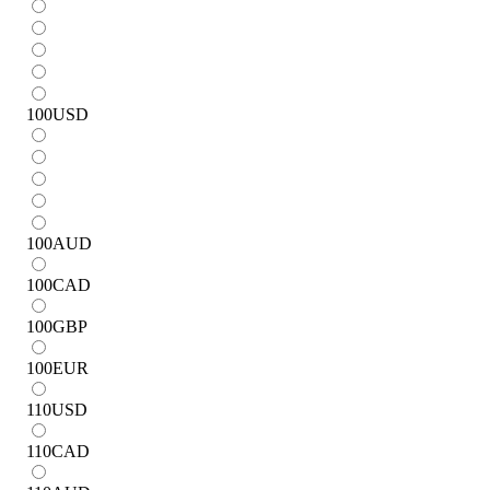
100
USD
100
AUD
100
CAD
100
GBP
100
EUR
110
USD
110
CAD