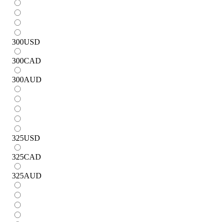
300
USD
300
CAD
300
AUD
325
USD
325
CAD
325
AUD