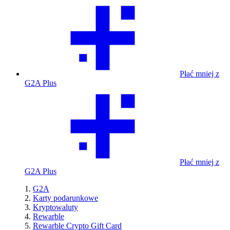
Płać mniej z
G2A Plus
Płać mniej z
G2A Plus
G2A
Karty podarunkowe
Kryptowaluty
Rewarble
Rewarble Crypto Gift Card