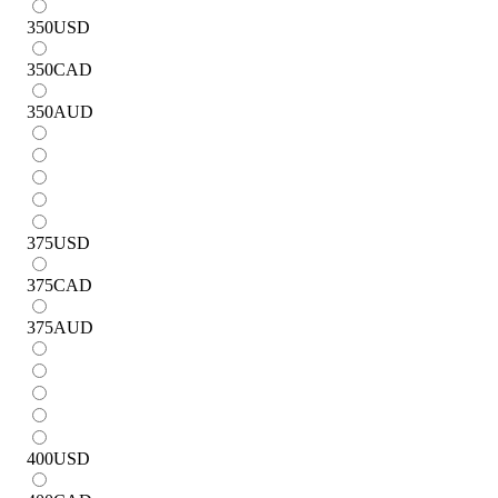
350
USD
350
CAD
350
AUD
375
USD
375
CAD
375
AUD
400
USD