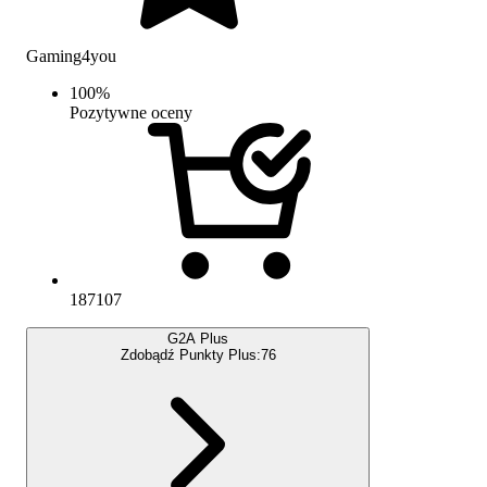
Gaming4you
100
%
Pozytywne oceny
187107
G2A Plus
Zdobądź Punkty Plus:
76