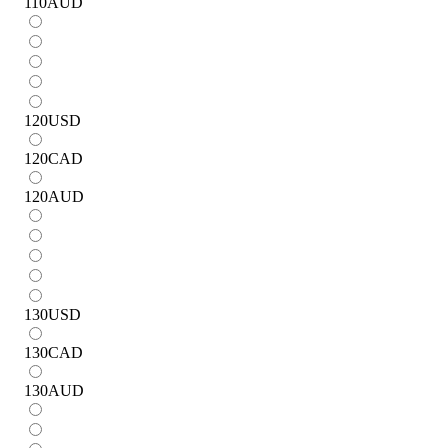
110
AUD
120
USD
120
CAD
120
AUD
130
USD
130
CAD
130
AUD