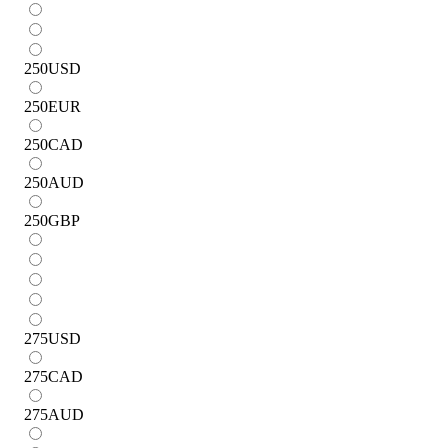
250
USD
250
EUR
250
CAD
250
AUD
250
GBP
275
USD
275
CAD
275
AUD