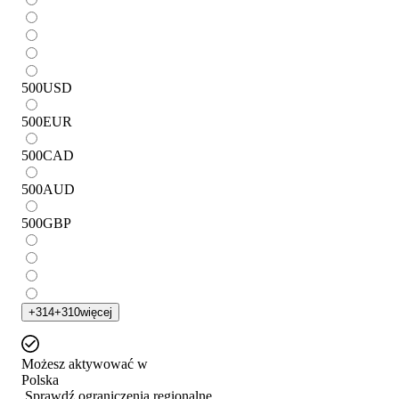
500
USD
500
EUR
500
CAD
500
AUD
500
GBP
+
314
+
310
więcej
Możesz aktywować w
Polska
Sprawdź ograniczenia regionalne