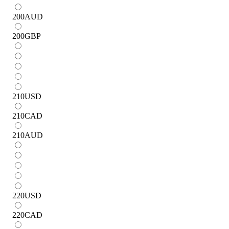
200
AUD
200
GBP
210
USD
210
CAD
210
AUD
220
USD
220
CAD