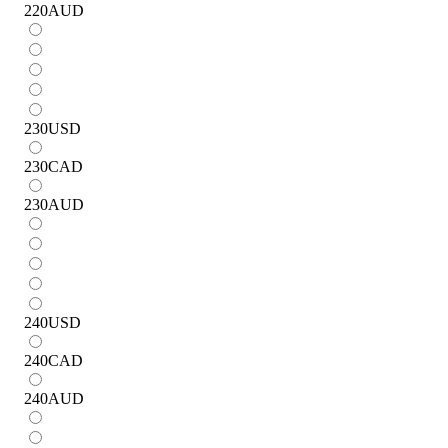
220
AUD
230
USD
230
CAD
230
AUD
240
USD
240
CAD
240
AUD