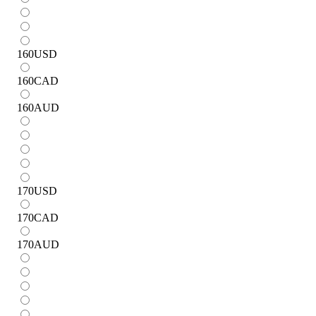
160
USD
160
CAD
160
AUD
170
USD
170
CAD
170
AUD