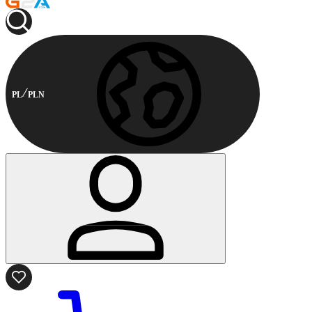
PL
PLN