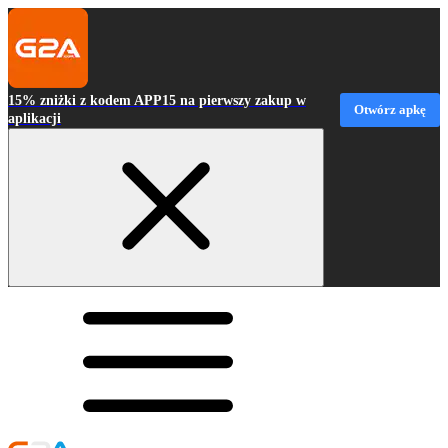
15% zniżki z kodem APP15 na pierwszy zakup w
Otwórz apkę
aplikacji