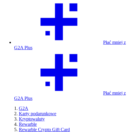
Płać mniej z
G2A Plus
Płać mniej z
G2A Plus
G2A
Karty podarunkowe
Kryptowaluty
Rewarble
Rewarble Crypto Gift Card