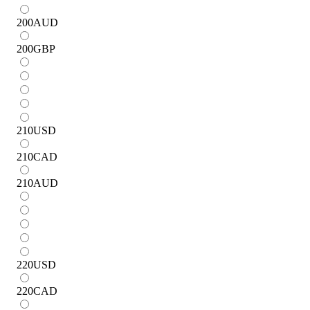
200
AUD
200
GBP
210
USD
210
CAD
210
AUD
220
USD
220
CAD