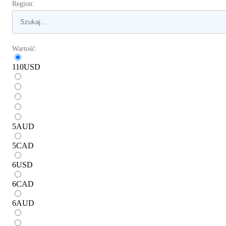
Region:
Wartość:
110
USD
5
AUD
5
CAD
6
USD
6
CAD
6
AUD