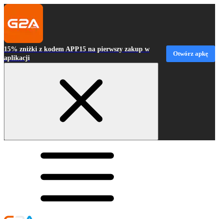
15% zniżki z kodem APP15 na pierwszy zakup w
Otwórz apkę
aplikacji