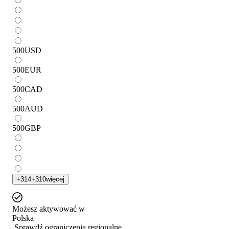
500
USD
500
EUR
500
CAD
500
AUD
500
GBP
+
314
+
310
więcej
Możesz aktywować w
Polska
Sprawdź ograniczenia regionalne