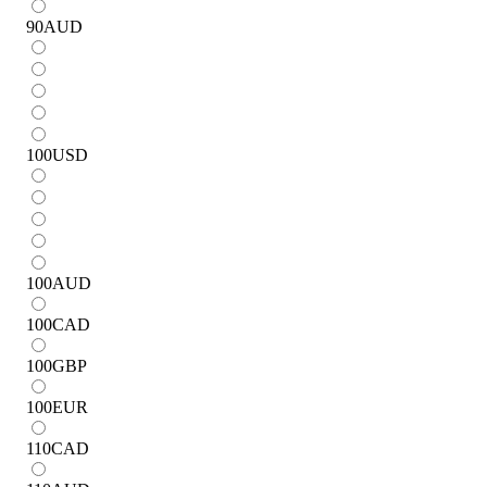
90
AUD
100
USD
100
AUD
100
CAD
100
GBP
100
EUR
110
CAD