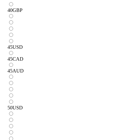
40
GBP
45
USD
45
CAD
45
AUD
50
USD