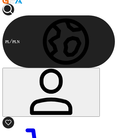
PL
PLN