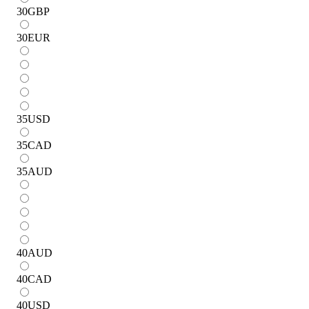
30
GBP
30
EUR
35
USD
35
CAD
35
AUD
40
AUD
40
CAD
40
USD