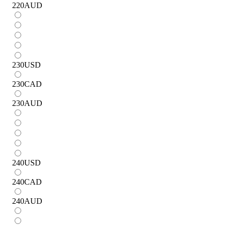
220
AUD
230
USD
230
CAD
230
AUD
240
USD
240
CAD
240
AUD