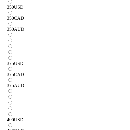
350
USD
350
CAD
350
AUD
375
USD
375
CAD
375
AUD
400
USD