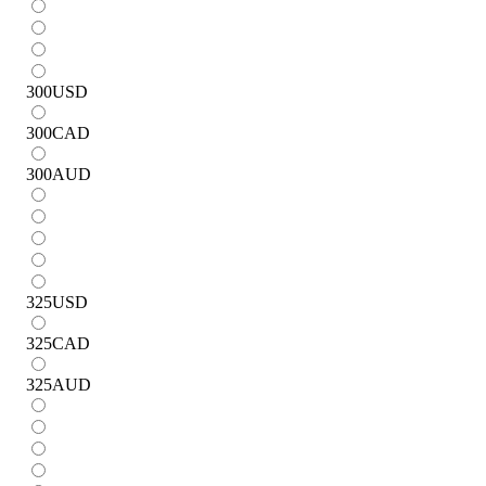
300
USD
300
CAD
300
AUD
325
USD
325
CAD
325
AUD