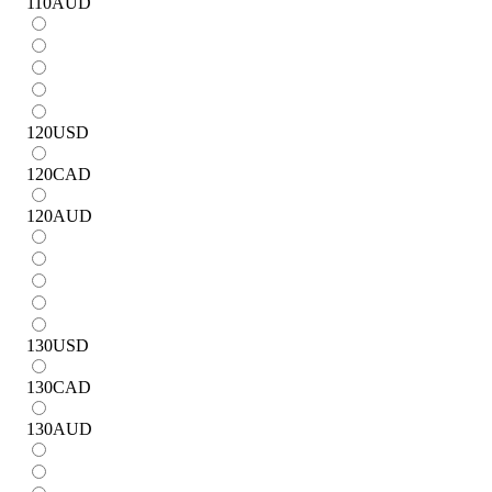
110
AUD
120
USD
120
CAD
120
AUD
130
USD
130
CAD
130
AUD