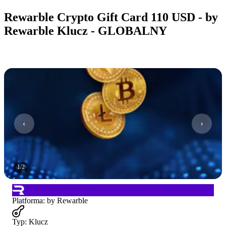
Rewarble Crypto Gift Card 110 USD - by
Rewarble Klucz - GLOBALNY
1
/
2
Platforma
:
by Rewarble
Typ
:
Klucz