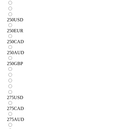
250
USD
250
EUR
250
CAD
250
AUD
250
GBP
275
USD
275
CAD
275
AUD