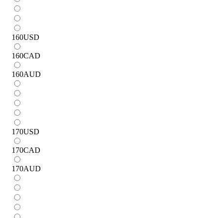
160
USD
160
CAD
160
AUD
170
USD
170
CAD
170
AUD