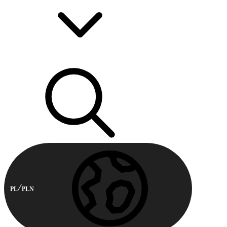
PL
PLN