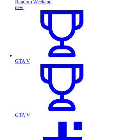
Random Weekend
new
GTA V
GTA V