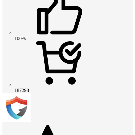
100%
187298