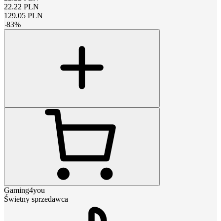
22.22
PLN
129.05
PLN
-
83
%
Gaming4you
Świetny sprzedawca