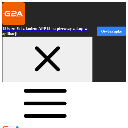
15% zniżki z kodem APP15 na pierwszy zakup w
Otwórz apkę
aplikacji