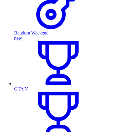
Random Weekend
new
GTA V