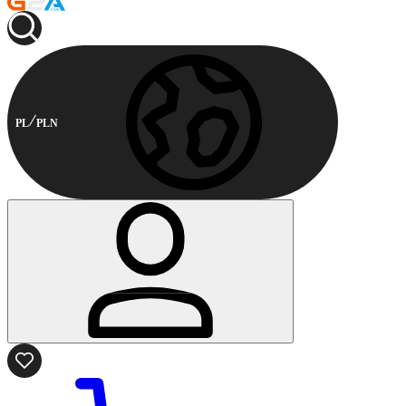
PL
PLN