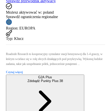
Sprawdź przewodnik aktywacji
Możesz aktywować w:
poland
Sprawdź ograniczenia regionalne
Region
:
EUROPA
Typ
:
Klucz
Roadside Research to kooperacyjny symulator stacji benzynowej dla 1-4 graczy, w
którym wcielasz się w rolę obcych działających pod przykrywką. Wykonuj ludzkie
zadania, takie jak uzupełnianie półek, jednocześnie potajemni ...
Czytaj więcej
G2A Plus
Zdobądź Punkty Plus:
38