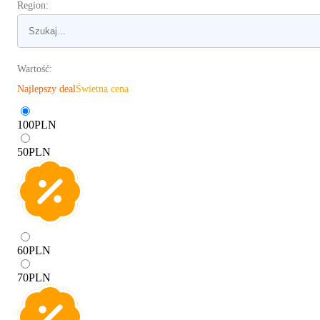
Region:
Wartość:
Najlepszy deal
Świetna cena
100
PLN
50
PLN
60
PLN
70
PLN