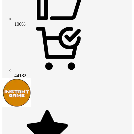
100%
44182