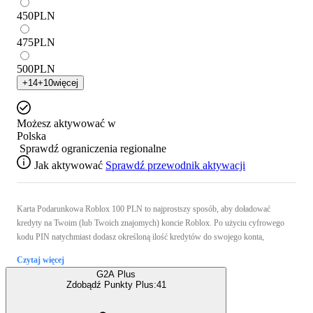
450
PLN
475
PLN
500
PLN
+
14
+
10
więcej
Możesz aktywować w
Polska
Sprawdź ograniczenia regionalne
Jak aktywować
Sprawdź przewodnik aktywacji
Karta Podarunkowa Roblox 100 PLN to najprostszy sposób, aby doładować
kredyty na Twoim (lub Twoich znajomych) koncie Roblox. Po użyciu cyfrowego
kodu PIN natychmiast dodasz określoną ilość kredytów do swojego konta,
Czytaj więcej
G2A Plus
Zdobądź Punkty Plus:
41