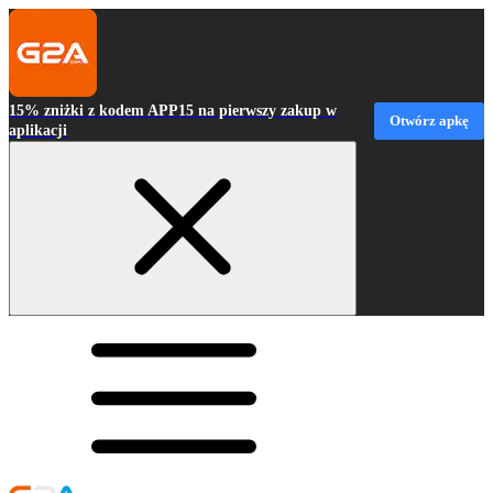
15% zniżki z kodem APP15 na pierwszy zakup w
Otwórz apkę
aplikacji