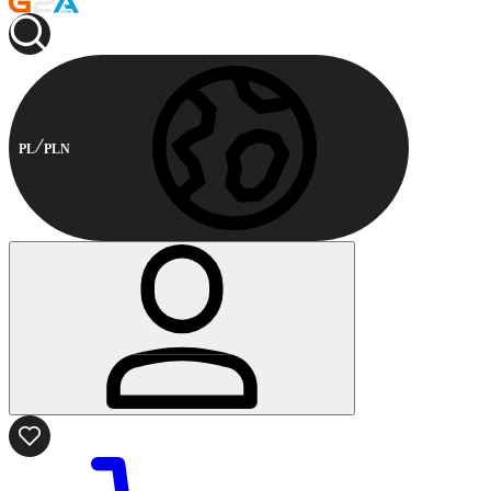
PL
PLN