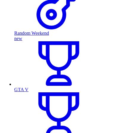
Random Weekend
new
GTA V