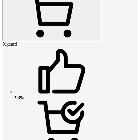
Xgcard
98%