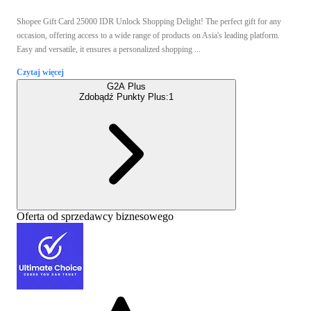
Shopee Gift Card 25000 IDR Unlock Shopping Delight! The perfect gift for any
occasion, offering access to a wide range of products on Asia's leading platform.
Easy and versatile, it ensures a personalized shopping ...
Czytaj więcej
G2A Plus
Zdobądź Punkty Plus:
1
Oferta od sprzedawcy biznesowego