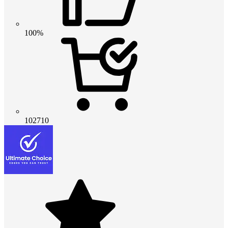
100%
102710