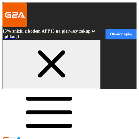
15% zniżki z kodem APP15 na pierwszy zakup w
Otwórz apkę
aplikacji