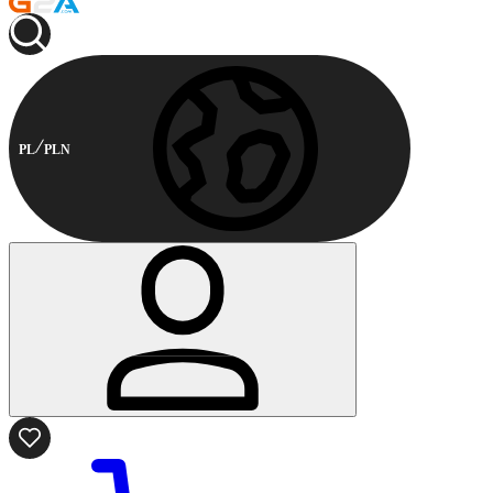
PL
PLN