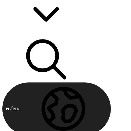
PL
PLN