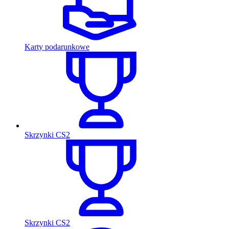
Karty podarunkowe
Skrzynki CS2
Skrzynki CS2