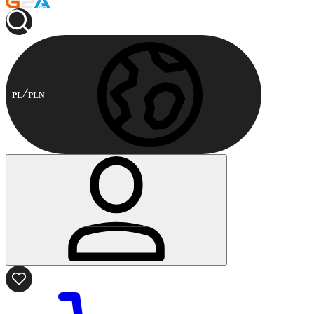
PL
PLN