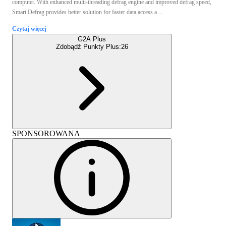
computer. With enhanced multi-threading defrag engine and improved defrag speed,
Smart Defrag provides better solution for faster data access a ...
Czytaj więcej
G2A Plus
Zdobądź Punkty Plus:
26
SPONSOROWANA