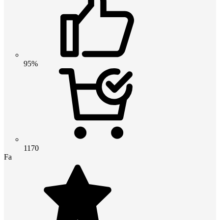
95%
1170
Fa