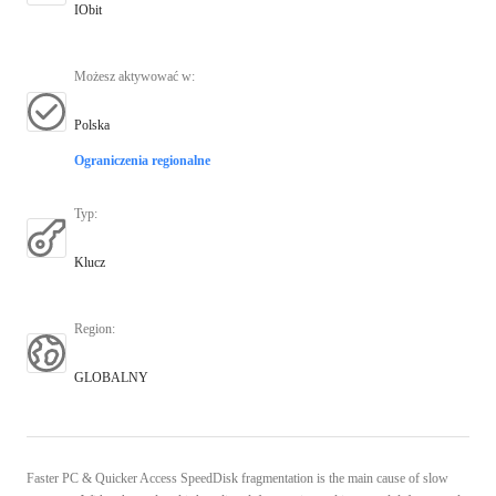
IObit
Możesz aktywować w
:
Polska
Ograniczenia regionalne
Typ
:
Klucz
Region
:
GLOBALNY
Faster PC & Quicker Access SpeedDisk fragmentation is the main cause of slow