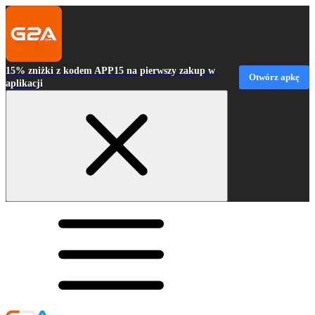
15% zniżki z kodem APP15 na pierwszy zakup w
Otwórz apkę
aplikacji