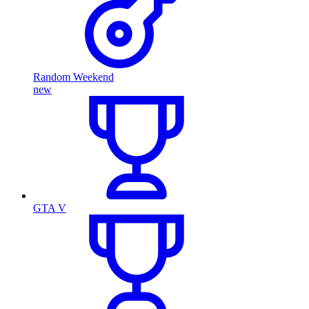
Random Weekend
new
GTA V