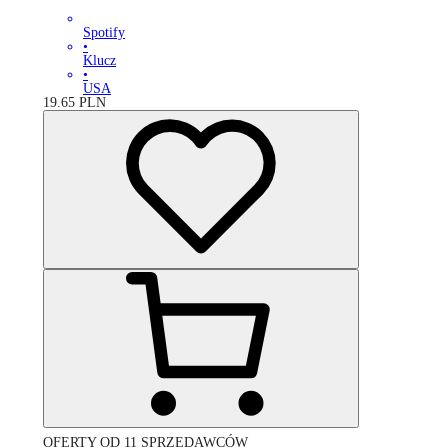
Spotify
•
Klucz
•
USA
19.65
PLN
OFERTY OD 11 SPRZEDAWCÓW