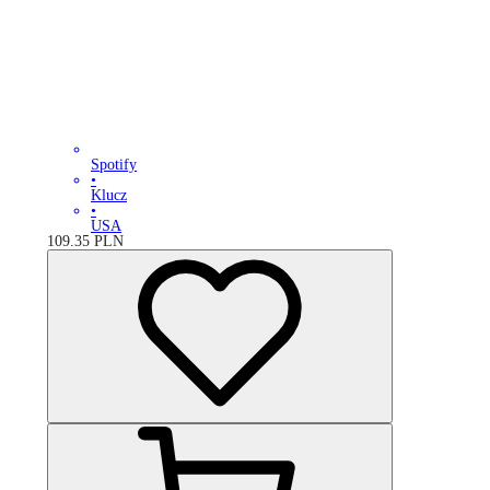
Spotify
•
Klucz
•
USA
109.35
PLN