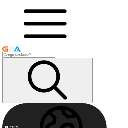
PL
PLN