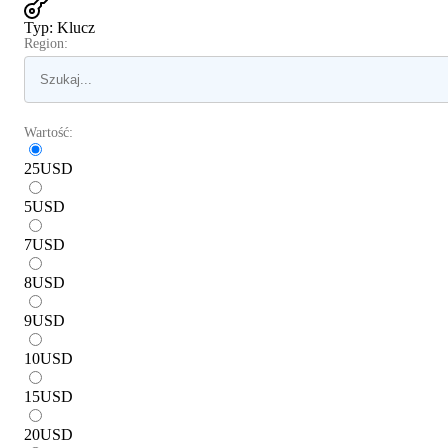
Typ
:
Klucz
Region:
Wartość:
25
USD
5
USD
7
USD
8
USD
9
USD
10
USD
15
USD
20
USD