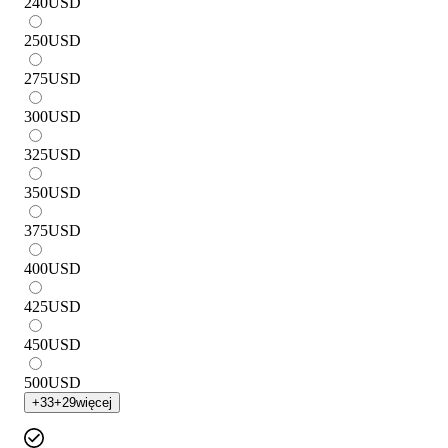
240
USD
250
USD
275
USD
300
USD
325
USD
350
USD
375
USD
400
USD
425
USD
450
USD
500
USD
+
33
+
29
więcej