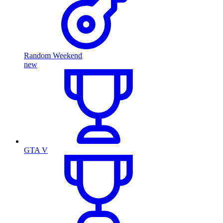
Random Weekend
new
GTA V