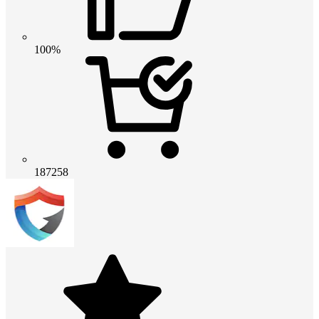
100%
187258