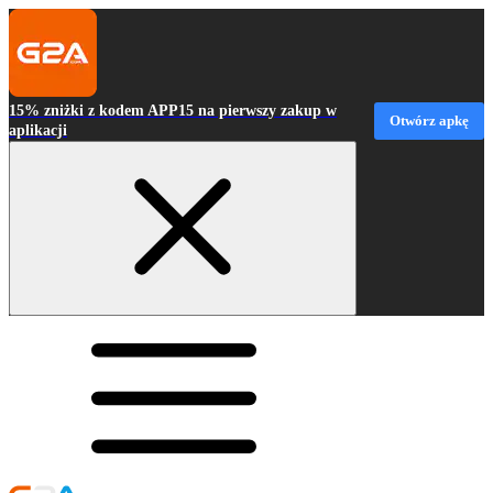
15% zniżki z kodem APP15 na pierwszy zakup w
Otwórz apkę
aplikacji