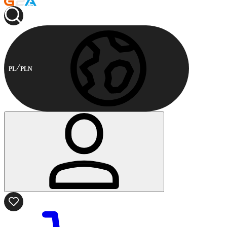
PL
PLN