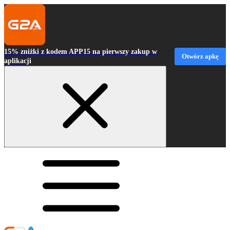
15% zniżki z kodem APP15 na pierwszy zakup w
Otwórz apkę
aplikacji