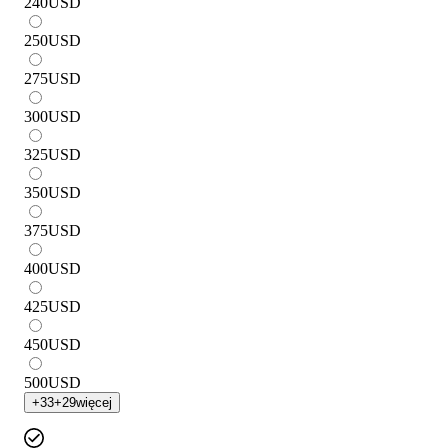
240
USD
250
USD
275
USD
300
USD
325
USD
350
USD
375
USD
400
USD
425
USD
450
USD
500
USD
+
33
+
29
więcej