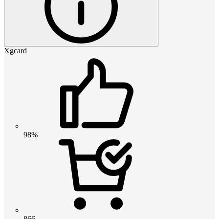
Xgcard
98%
866