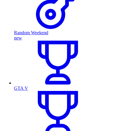
Random Weekend
new
GTA V