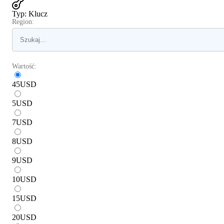
Typ
:
Klucz
Region:
Wartość:
45
USD
5
USD
7
USD
8
USD
9
USD
10
USD
15
USD
20
USD