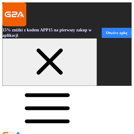
15% zniżki z kodem APP15 na pierwszy zakup w
Otwórz apkę
aplikacji