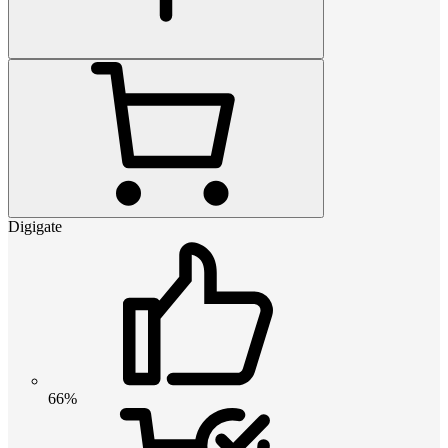
Digigate
66%