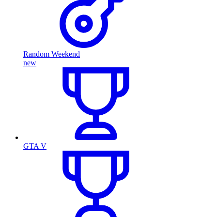
Random Weekend
new
GTA V