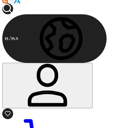
PL
PLN