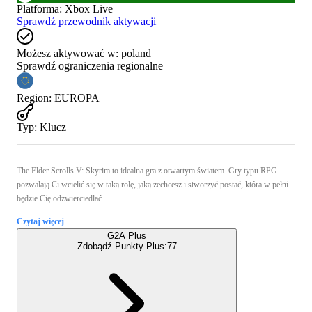
Platforma
:
Xbox Live
Sprawdź przewodnik aktywacji
Możesz aktywować w:
poland
Sprawdź ograniczenia regionalne
Region
:
EUROPA
Typ
:
Klucz
The Elder Scrolls V: Skyrim to idealna gra z otwartym światem. Gry typu RPG
pozwalają Ci wcielić się w taką rolę, jaką zechcesz i stworzyć postać, która w pełni
będzie Cię odzwierciedlać.
Czytaj więcej
G2A Plus
Zdobądź Punkty Plus:
77