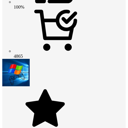
100%
4865