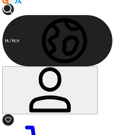
PL
PLN