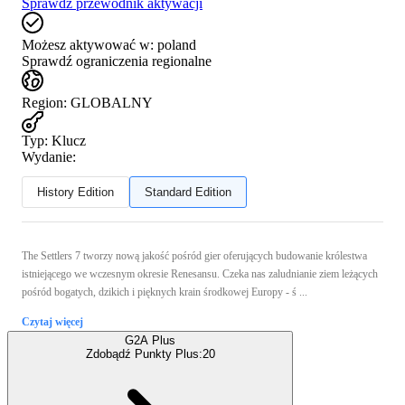
Sprawdź przewodnik aktywacji
Możesz aktywować w:
poland
Sprawdź ograniczenia regionalne
Region
:
GLOBALNY
Typ
:
Klucz
Wydanie:
History Edition
Standard Edition
The Settlers 7 tworzy nową jakość pośród gier oferujących budowanie królestwa
istniejącego we wczesnym okresie Renesansu. Czeka nas zaludnianie ziem leżących
pośród bogatych, dzikich i pięknych krain środkowej Europy - ś ...
Czytaj więcej
G2A Plus
Zdobądź Punkty Plus:
20