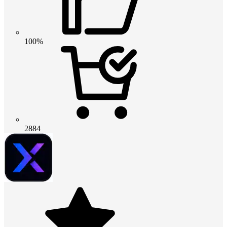
100%
2884