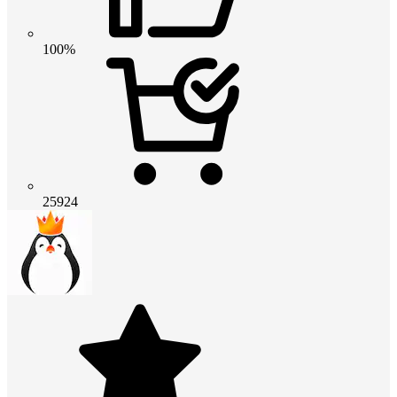
100%
25924