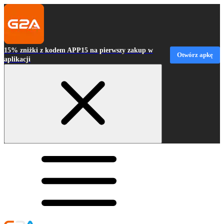
15% zniżki z kodem APP15 na pierwszy zakup w
Otwórz apkę
aplikacji