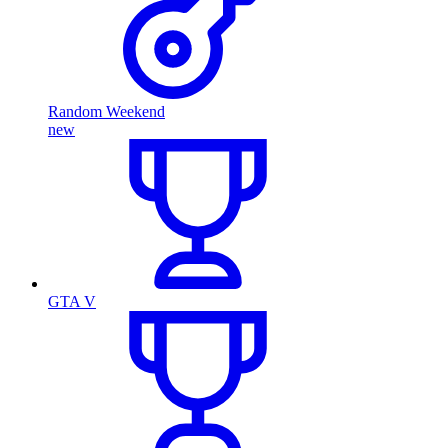
Random Weekend
new
GTA V