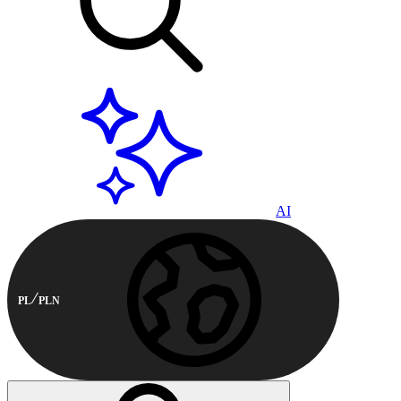
AI
PL
PLN