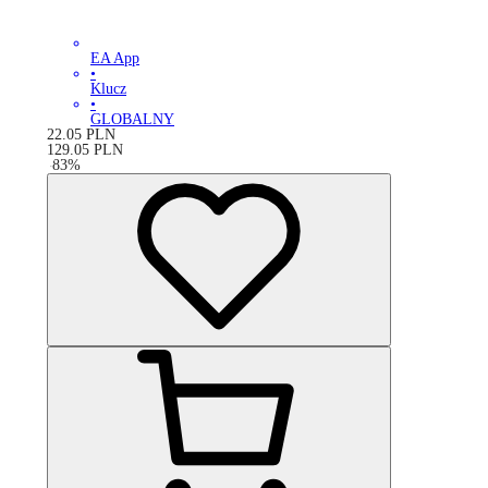
EA App
•
Klucz
•
GLOBALNY
22.05
PLN
129.05
PLN
-
83
%