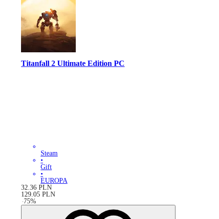
Titanfall 2 Ultimate Edition PC
Steam
•
Gift
•
EUROPA
32.36
PLN
129.05
PLN
-
75
%