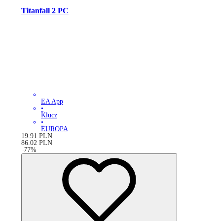
Titanfall 2 PC
EA App
•
Klucz
•
EUROPA
19.91
PLN
86.02
PLN
-
77
%