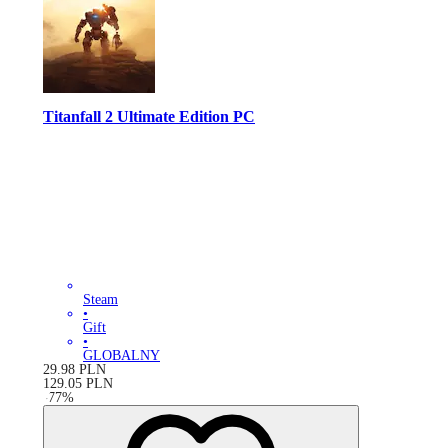
Titanfall 2 Ultimate Edition PC
Steam
•
Gift
•
GLOBALNY
29.98
PLN
129.05
PLN
-
77
%