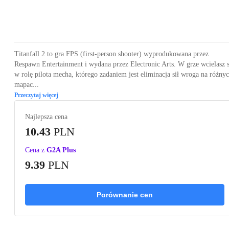
Loading...
Loading...
Loading...
Loading...
Loading
Titanfall 2 to gra FPS (first-person shooter) wyprodukowana przez
Respawn Entertainment i wydana przez Electronic Arts. W grze wcielasz s
w rolę pilota mecha, którego zadaniem jest eliminacja sił wroga na różny
mapac...
Przeczytaj więcej
Najlepsza cena
10.43
PLN
Cena z
G2A Plus
9.39
PLN
Porównanie cen