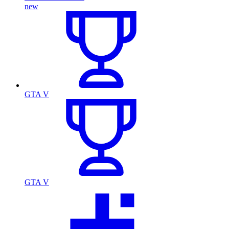
new
GTA V
GTA V