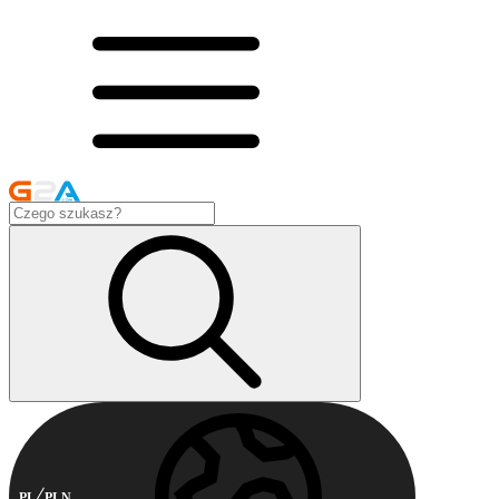
PL
PLN