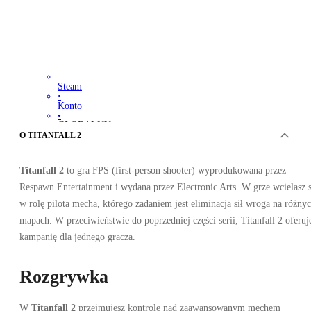
Steam
•
Konto
•
GLOBALNY
20.20
PLN
O TITANFALL 2
86.02
PLN
-
77
%
Titanfall 2
to gra FPS (first-person shooter) wyprodukowana przez
Respawn Entertainment i wydana przez Electronic Arts. W grze wcielasz s
w rolę pilota mecha, którego zadaniem jest eliminacja sił wroga na różny
mapach. W przeciwieństwie do poprzedniej części serii, Titanfall 2 oferuj
kampanię dla jednego gracza.
Rozgrywka
W
Titanfall 2
przejmujesz kontrolę nad zaawansowanym mechem