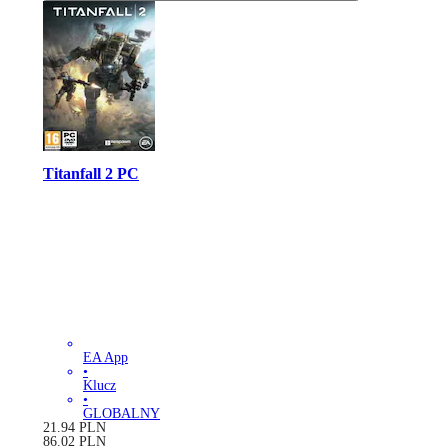
Titanfall 2 PC
EA App
•
Klucz
•
GLOBALNY
21.94
PLN
86.02
PLN