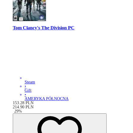
Tom Clancy's The Division PC
Steam
•
Gift
•
AMERYKA PÓŁNOCNA
153.28
PLN
214.90
PLN
-
29
%