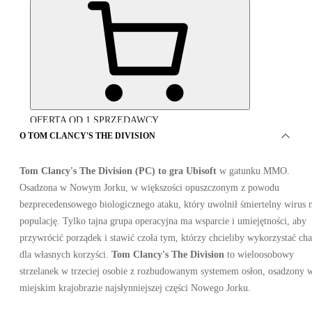
OFERTA OD 1 SPRZEDAWCY
O TOM CLANCY'S THE DIVISION
Tom Clancy's The Division (PC) to gra Ubisoft
w gatunku MMO.
Osadzona w Nowym Jorku, w większości opuszczonym z powodu
bezprecedensowego biologicznego ataku, który uwolnił śmiertelny wirus 
populację. Tylko tajna grupa operacyjna ma wsparcie i umiejętności, aby
przywrócić porządek i stawić czoła tym, którzy chcieliby wykorzystać ch
Tom Clancy's The Division PC
dla własnych korzyści.
Tom Clancy's The Division
to wieloosobowy
strzelanek w trzeciej osobie z rozbudowanym systemem osłon, osadzony 
miejskim krajobrazie najsłynniejszej części Nowego Jorku.