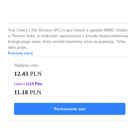
Loading...
Loading...
Loading...
Loading...
Tom Clancy's The Division (PC) to gra Ubisoft w gatunku MMO. Osadzo
w Nowym Jorku, w większości opuszczonym z powodu bezprecedensowe
biologicznego ataku, który uwolnił śmiertelny wirus na populację. Tylko
tajna grupa...
Przeczytaj więcej
Najlepsza cena
12.43
PLN
Cena z
G2A Plus
11.18
PLN
Porównanie cen