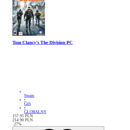
Tom Clancy's The Division PC
Steam
•
Gift
•
GLOBALNY
157.95
PLN
214.90
PLN
-
27
%