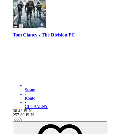
Tom Clancy's The Division PC
Steam
•
Konto
•
GLOBALNY
36.42
PLN
257.89
PLN
-
86
%