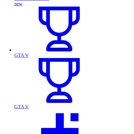
new
GTA V
GTA V