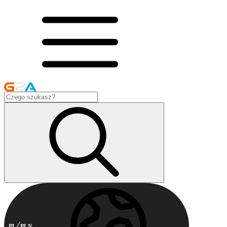
PL
PLN