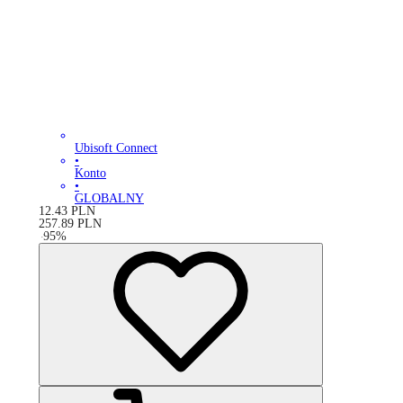
Ubisoft Connect
•
Konto
•
GLOBALNY
12.43
PLN
257.89
PLN
-
95
%