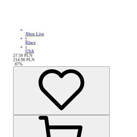
Xbox Live
•
Klucz
•
USA
27.59
PLN
214.90
PLN
-
87
%