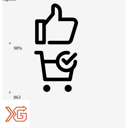
98%
863