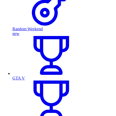
Random Weekend
new
GTA V