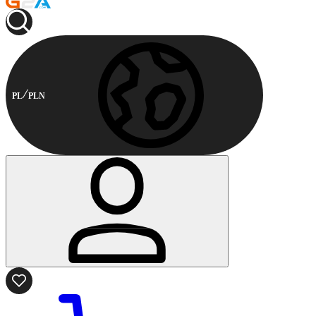
PL
PLN