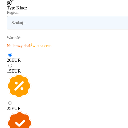
Typ
:
Klucz
Region:
Wartość:
Najlepszy deal
Świetna cena
20
EUR
15
EUR
25
EUR