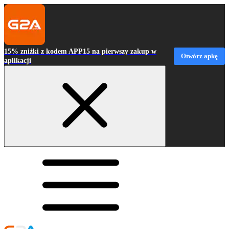
15% zniżki z kodem APP15 na pierwszy zakup w
Otwórz apkę
aplikacji