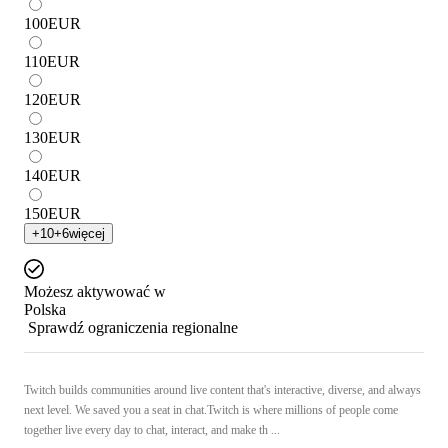
100
EUR
110
EUR
120
EUR
130
EUR
140
EUR
150
EUR
+
10
+
6
więcej
Możesz aktywować w
Polska
Sprawdź ograniczenia regionalne
Twitch builds communities around live content that's interactive, diverse, and always
next level. We saved you a seat in chat.Twitch is where millions of people come
together live every day to chat, interact, and make th ...