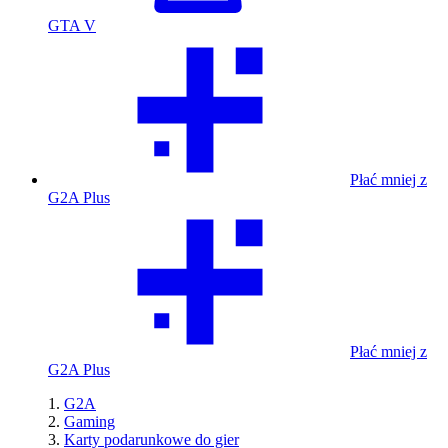
GTA V
Płać mniej z
G2A Plus
Płać mniej z
G2A Plus
G2A
Gaming
Karty podarunkowe do gier