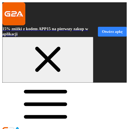
15% zniżki z kodem APP15 na pierwszy zakup w
Otwórz apkę
aplikacji