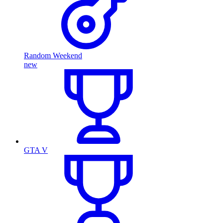
Random Weekend
new
GTA V