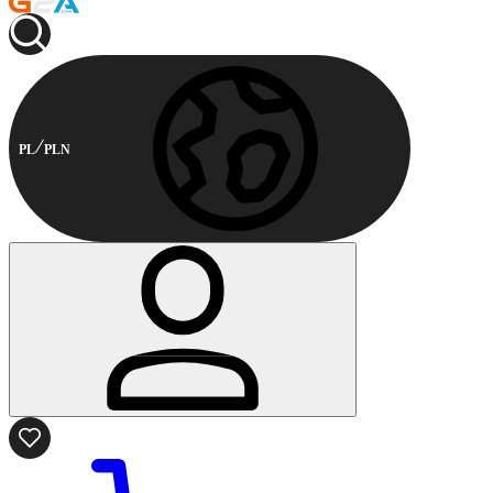
PL
PLN