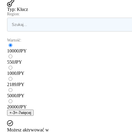
Typ
:
Klucz
Region:
Wartość:
10000
JPY
550
JPY
1000
JPY
2189
JPY
5000
JPY
20000
JPY
+
-3
+
-7
więcej
Możesz aktywować w