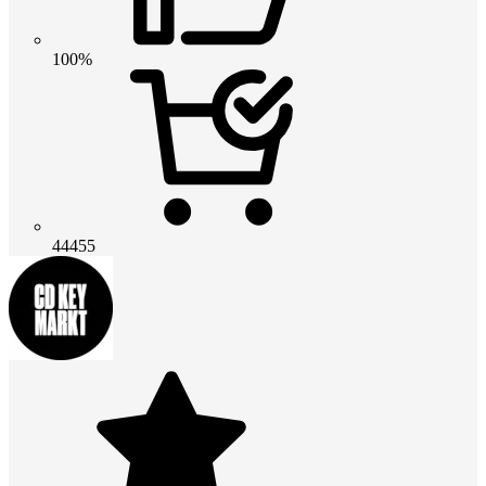
100%
44455