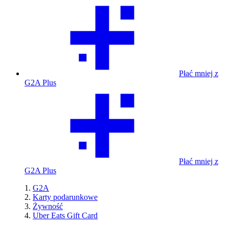
Płać mniej z
G2A Plus
Płać mniej z
G2A Plus
G2A
Karty podarunkowe
Żywność
Uber Eats Gift Card