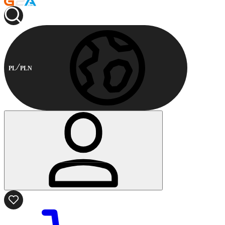
PL
PLN