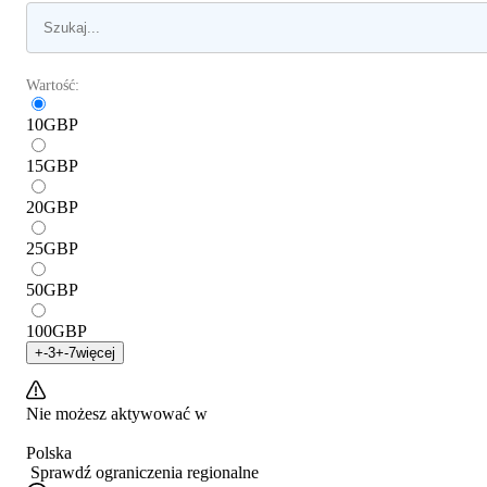
Wartość:
10
GBP
15
GBP
20
GBP
25
GBP
50
GBP
100
GBP
+
-3
+
-7
więcej
Nie możesz aktywować w
Polska
Sprawdź ograniczenia regionalne