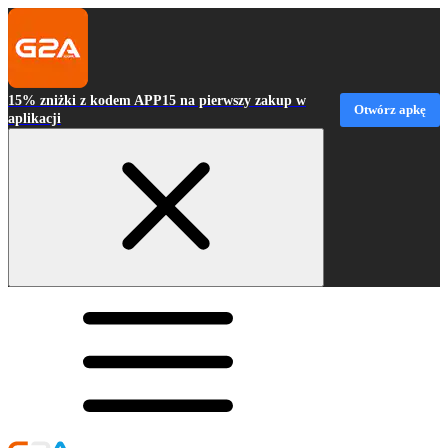
15% zniżki z kodem APP15 na pierwszy zakup w
Otwórz apkę
aplikacji