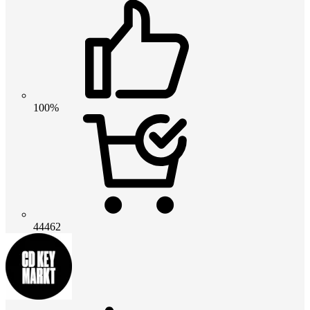
100%
44462