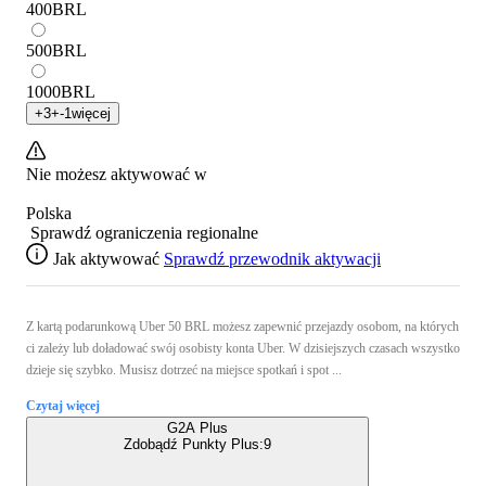
400
BRL
500
BRL
1000
BRL
+
3
+
-1
więcej
Nie możesz aktywować w
Polska
Sprawdź ograniczenia regionalne
Jak aktywować
Sprawdź przewodnik aktywacji
Z kartą podarunkową Uber 50 BRL możesz zapewnić przejazdy osobom, na których
ci zależy lub doładować swój osobisty konta Uber. W dzisiejszych czasach wszystko
dzieje się szybko. Musisz dotrzeć na miejsce spotkań i spot ...
Czytaj więcej
G2A Plus
Zdobądź Punkty Plus:
9