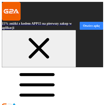
15% zniżki z kodem APP15 na pierwszy zakup w
Otwórz apkę
aplikacji