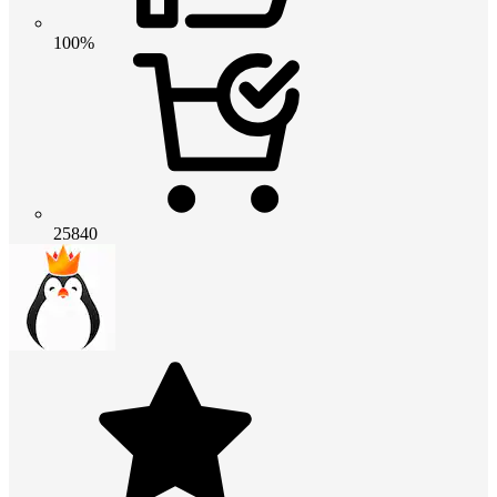
100%
25840