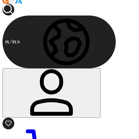
PL
PLN