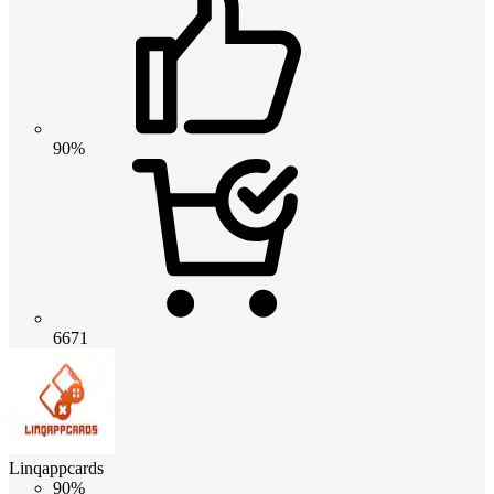
90%
6671
Linqappcards
90%