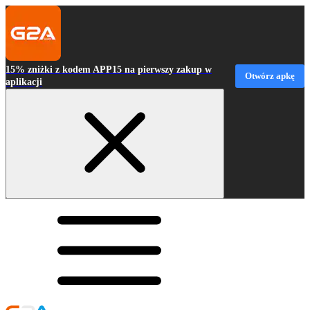
15% zniżki z kodem APP15 na pierwszy zakup w
Otwórz apkę
aplikacji