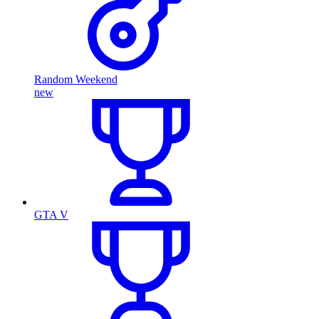
Random Weekend
new
GTA V