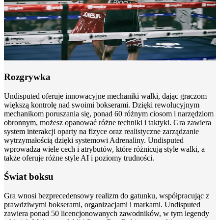
Rozgrywka
Undisputed oferuje innowacyjne mechaniki walki, dając graczom
większą kontrolę nad swoimi bokserami. Dzięki rewolucyjnym
mechanikom poruszania się, ponad 60 różnym ciosom i narzędziom
obronnym, możesz opanować różne techniki i taktyki. Gra zawiera
system interakcji oparty na fizyce oraz realistyczne zarządzanie
wytrzymałością dzięki systemowi Adrenaliny. Undisputed
wprowadza wiele cech i atrybutów, które różnicują style walki, a
także oferuje różne style AI i poziomy trudności.
Świat boksu
Gra wnosi bezprecedensowy realizm do gatunku, współpracując z
prawdziwymi bokserami, organizacjami i markami. Undisputed
zawiera ponad 50 licencjonowanych zawodników, w tym legendy