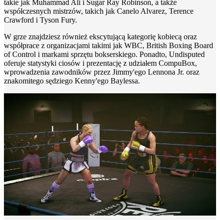
takie jak Muhammad Ali i Sugar Ray Robinson, a także
współczesnych mistrzów, takich jak Canelo Alvarez, Terence
Crawford i Tyson Fury.
W grze znajdziesz również ekscytującą kategorię kobiecą oraz
współprace z organizacjami takimi jak WBC, British Boxing Board
of Control i markami sprzętu bokserskiego. Ponadto, Undisputed
oferuje statystyki ciosów i prezentację z udziałem CompuBox,
wprowadzenia zawodników przez Jimmy'ego Lennona Jr. oraz
znakomitego sędziego Kenny'ego Baylessa.