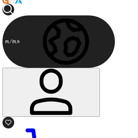
PL
PLN