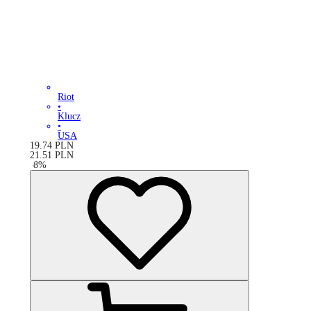
Riot
•
Klucz
•
USA
19.74
PLN
21.51
PLN
-
8
%