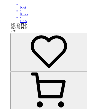
Riot
•
Klucz
•
USA
141.25
PLN
150.55
PLN
-
6
%