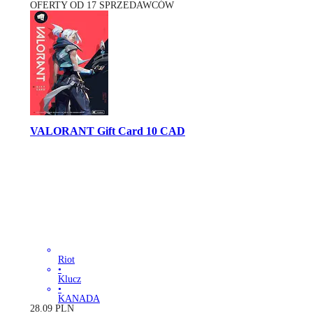
OFERTY OD 17 SPRZEDAWCÓW
VALORANT Gift Card 10 CAD
Riot
•
Klucz
•
KANADA
28.09
PLN