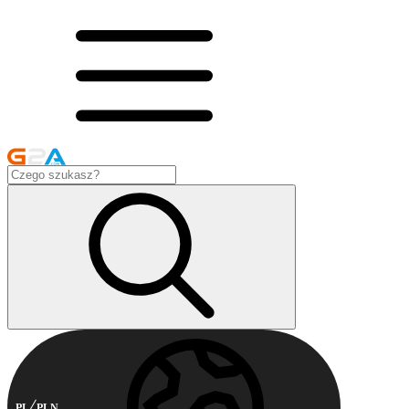
PL
PLN