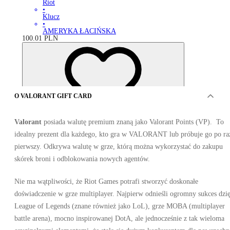
Riot
•
Klucz
•
AMERYKA ŁACIŃSKA
100.01
PLN
O VALORANT GIFT CARD
Valorant
posiada walutę premium znaną jako Valorant Points (VP). To
idealny prezent dla każdego, kto gra w VALORANT lub próbuje go po ra
pierwszy. Odkrywa walutę w grze, którą można wykorzystać do zakupu
skórek broni i odblokowania nowych agentów.
Nie ma wątpliwości, że Riot Games potrafi stworzyć doskonałe
doświadczenie w grze multiplayer. Najpierw odnieśli ogromny sukces dzi
League of Legends (znane również jako LoL), grze MOBA (multiplayer
OFERTY OD 8 SPRZEDAWCÓW
battle arena), mocno inspirowanej DotA, ale jednocześnie z tak wieloma