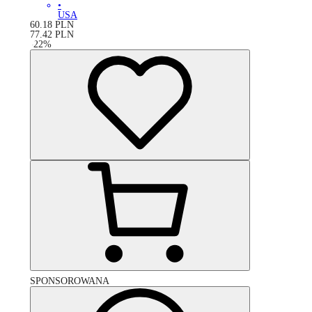
•
USA
60.18
PLN
77.42
PLN
-
22
%
SPONSOROWANA