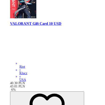
VALORANT Gift Card 10 USD
Riot
•
Klucz
•
USA
40.30
PLN
43.01
PLN
-
6
%