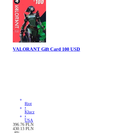
VALORANT Gift Card 100 USD
Riot
•
Klucz
•
USA
396.76
PLN
430.13
PLN
-
8
%