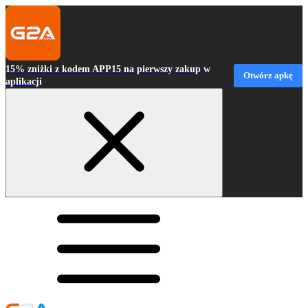
15% zniżki z kodem APP15 na pierwszy zakup w
Otwórz apkę
aplikacji