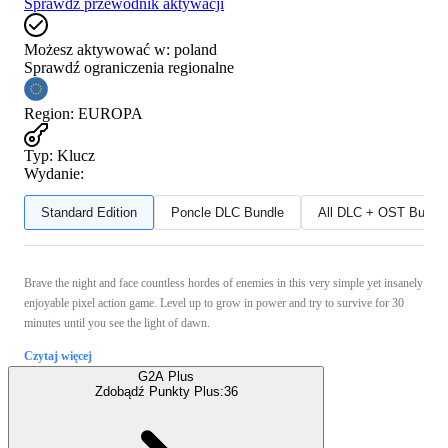
Sprawdź przewodnik aktywacji
Możesz aktywować w:
poland
Sprawdź ograniczenia regionalne
Region
:
EUROPA
Typ
:
Klucz
Wydanie:
Standard Edition
Poncle DLC Bundle
All DLC + OST Bundl
Brave the night and face countless hordes of enemies in this very simple yet insanely
enjoyable pixel action game. Level up to grow in power and try to survive for 30
minutes until you see the light of dawn.
Czytaj więcej
G2A Plus
Zdobądź Punkty Plus:
36