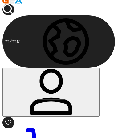
PL
PLN