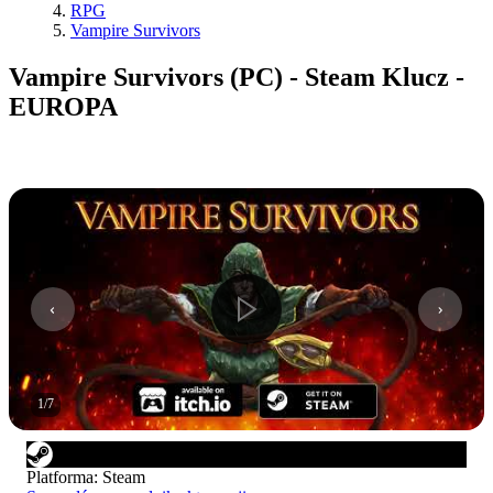
RPG
Vampire Survivors
Vampire Survivors (PC) - Steam Klucz -
EUROPA
1
/
7
Platforma
:
Steam