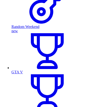
Random Weekend
new
GTA V