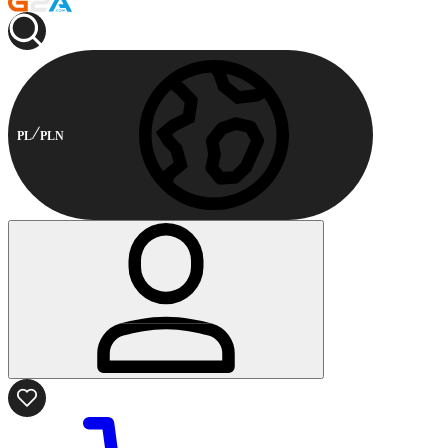
PL
PLN