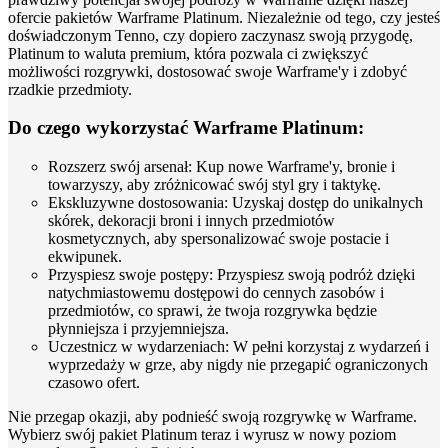
ofercie pakietów Warframe Platinum. Niezależnie od tego, czy jesteś
doświadczonym Tenno, czy dopiero zaczynasz swoją przygodę,
Platinum to waluta premium, która pozwala ci zwiększyć
możliwości rozgrywki, dostosować swoje Warframe'y i zdobyć
rzadkie przedmioty.
Do czego wykorzystać Warframe Platinum:
Rozszerz swój arsenał: Kup nowe Warframe'y, bronie i
towarzyszy, aby zróżnicować swój styl gry i taktykę.
Ekskluzywne dostosowania: Uzyskaj dostęp do unikalnych
skórek, dekoracji broni i innych przedmiotów
kosmetycznych, aby spersonalizować swoje postacie i
ekwipunek.
Przyspiesz swoje postępy: Przyspiesz swoją podróż dzięki
natychmiastowemu dostępowi do cennych zasobów i
przedmiotów, co sprawi, że twoja rozgrywka będzie
płynniejsza i przyjemniejsza.
Uczestnicz w wydarzeniach: W pełni korzystaj z wydarzeń i
wyprzedaży w grze, aby nigdy nie przegapić ograniczonych
czasowo ofert.
Nie przegap okazji, aby podnieść swoją rozgrywkę w Warframe.
Wybierz swój pakiet Platinum teraz i wyrusz w nowy poziom