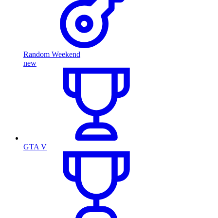
Random Weekend
new
GTA V