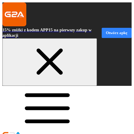
15% zniżki z kodem APP15 na pierwszy zakup w
Otwórz apkę
aplikacji