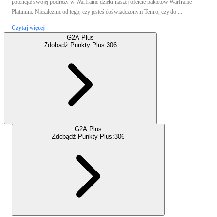
potencjał swojej podróży w Warframe dzięki naszej ofercie pakietów Warframe
Platinum. Niezależnie od tego, czy jesteś doświadczonym Tenno, czy do ...
Czytaj więcej
G2A Plus
Zdobądź Punkty Plus:
306
G2A Plus
Zdobądź Punkty Plus:
306