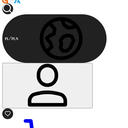
PL
PLN