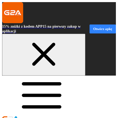
15% zniżki z kodem APP15 na pierwszy zakup w
Otwórz apkę
aplikacji