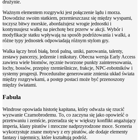
drużynie.
Ważnym elementem rozgrywki jest połączenie lądu i morza.
Dowodzisz swoim statkiem, przemieszczasz się między wyspami,
toczysz bitwy morskie, abordażujesz wrogie jednostki i
kontynuujesz walkę na piechotę bez przerw w akcji. Wybór i
modyfikacje statku wpływają na sposób podróżowania i walki, a
różne typy jednostek odpowiadają różnym stylom gry.
Walka łączy broń białą, broń palną, uniki, parowania, talenty,
zestawy pancerzy, jedzenie i mikstury. Obecna wersja Early Access
zawiera wiele biomów, ręcznie tworzone punkty zainteresowania,
lochy, bossów, przepisy rzemieślnicze, frakcje, NPC-robotników i
systemy progresji. Proceduralne generowanie zmienia układ świata
między rozgrywkami, a postęp postaci może być przenoszony
między światami.
Fabuła
Windrose opowiada historię kapitana, który odważa się rzucić
wyzwanie Czarnobrodemu. To, co zaczyna się jako opowieść o
przetrwaniu i zemście, przeradza się w większy konflikt angażujący
imperia, klany piratów i mroczne nadprzyrodzone moce. Sceneria
wykorzystuje znane motywy z ery piratów, ale dodaje elementy
fantasy i tajemnicy, które kształtują podróż.