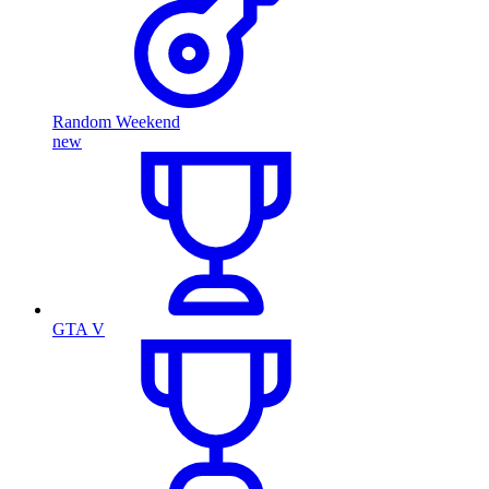
Random Weekend
new
GTA V