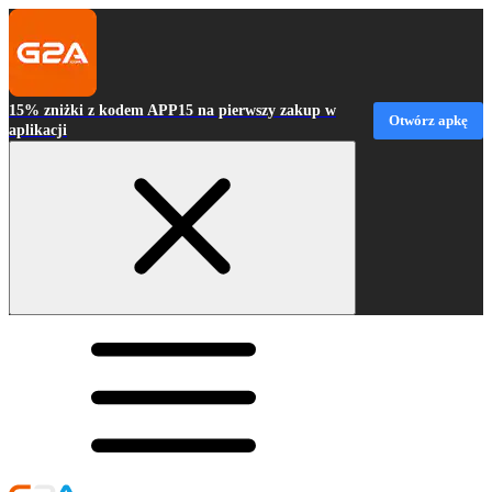
15% zniżki z kodem APP15 na pierwszy zakup w
Otwórz apkę
aplikacji