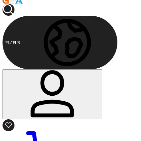
PL
PLN