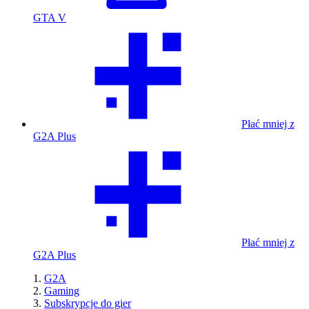
GTA V
Płać mniej z
G2A Plus
Płać mniej z
G2A Plus
G2A
Gaming
Subskrypcje do gier