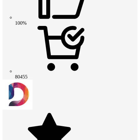
100%
80455