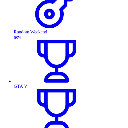
Random Weekend
new
GTA V