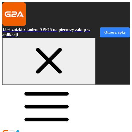
15% zniżki z kodem APP15 na pierwszy zakup w
Otwórz apkę
aplikacji