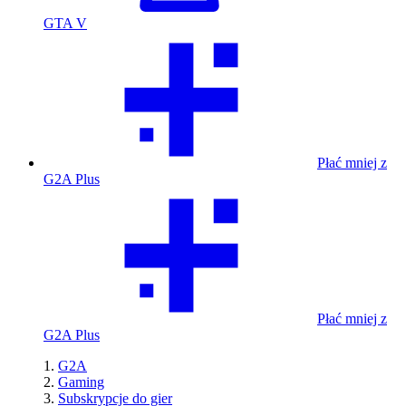
GTA V
Płać mniej z
G2A Plus
Płać mniej z
G2A Plus
G2A
Gaming
Subskrypcje do gier