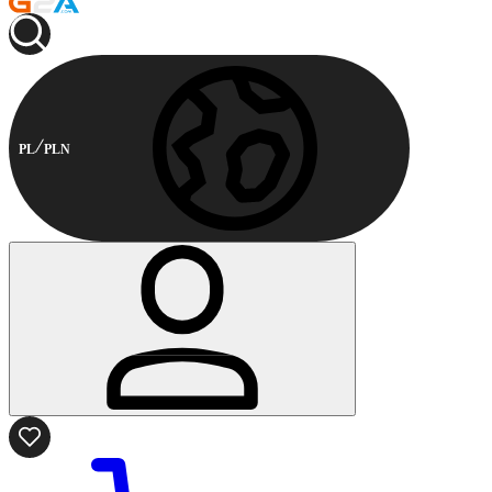
PL
PLN