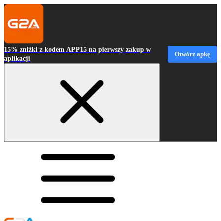
15% zniżki z kodem APP15 na pierwszy zakup w
Otwórz apkę
aplikacji