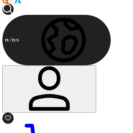
PL
PLN