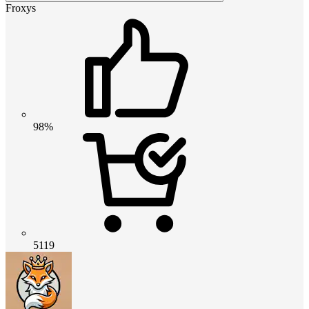
Froxys
98%
5119