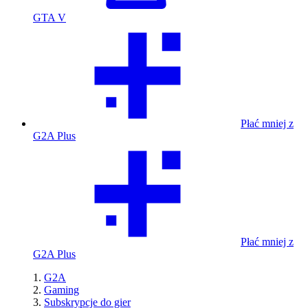
GTA V
Płać mniej z
G2A Plus
Płać mniej z
G2A Plus
G2A
Gaming
Subskrypcje do gier