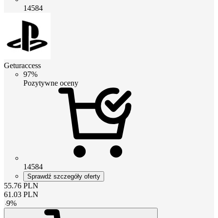
14584
Geturaccess
97%
Pozytywne oceny
14584
Sprawdź szczegóły oferty
55.76
PLN
61.03
PLN
-
9
%