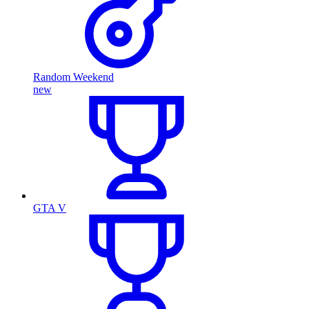
Random Weekend
new
GTA V