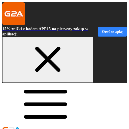
15% zniżki z kodem APP15 na pierwszy zakup w
Otwórz apkę
aplikacji