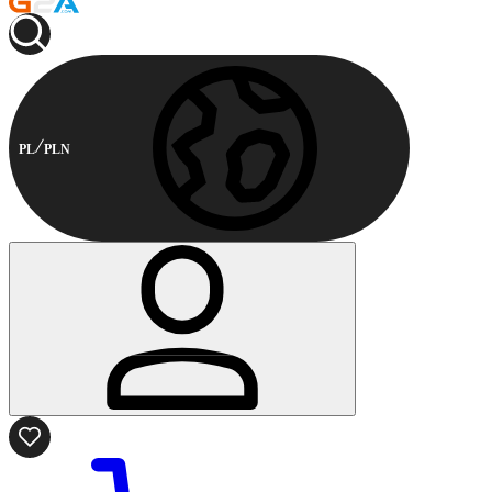
PL
PLN