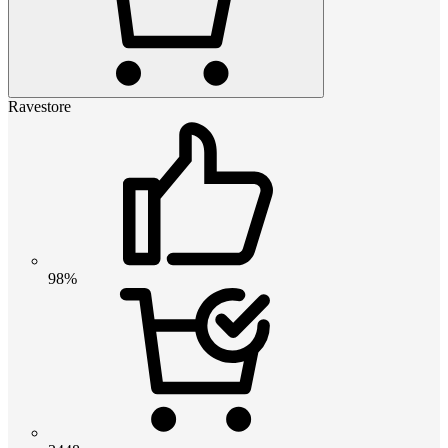
Ravestore
98%