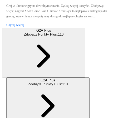
Graj w ulubione gry na dowolnym ekranie. Zyskaj więcej korzyści. Zdobywaj
więcej nagród.Xbox Game Pass Ultimate 2 miesiące to najlepsza subskrypcja dla
graczy, zapewniająca niespotykany dostęp do najlepszych gier na kon ...
Czytaj więcej
G2A Plus
Zdobądź Punkty Plus:
110
G2A Plus
Zdobądź Punkty Plus:
110