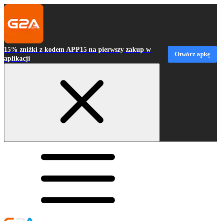
15% zniżki z kodem APP15 na pierwszy zakup w
Otwórz apkę
aplikacji