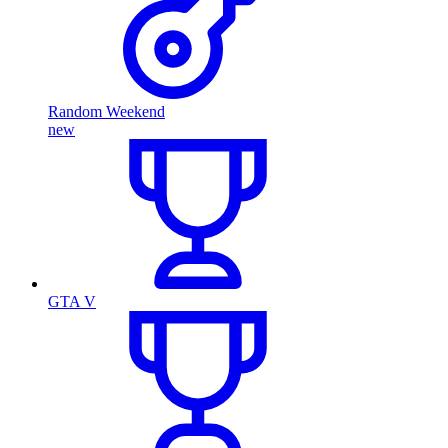
Random Weekend
new
GTA V