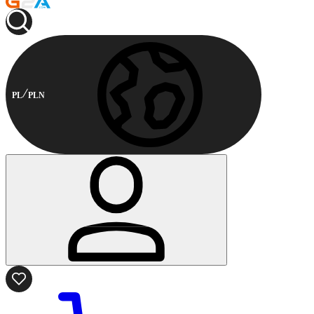
PL
PLN