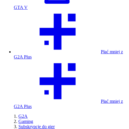
GTA V
Płać mniej z
G2A Plus
Płać mniej z
G2A Plus
G2A
Gaming
Subskrypcje do gier