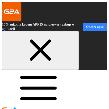
15% zniżki z kodem APP15 na pierwszy zakup w
Otwórz apkę
aplikacji