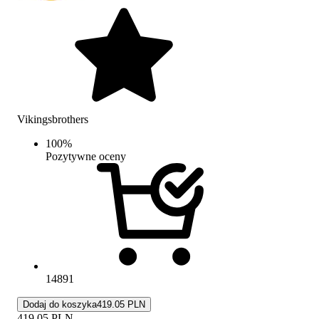
Vikingsbrothers
100
%
Pozytywne oceny
14891
Dodaj do koszyka
419.05 PLN
419.05
PLN