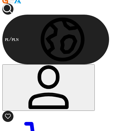
PL
PLN