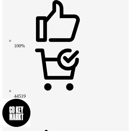
100%
44519