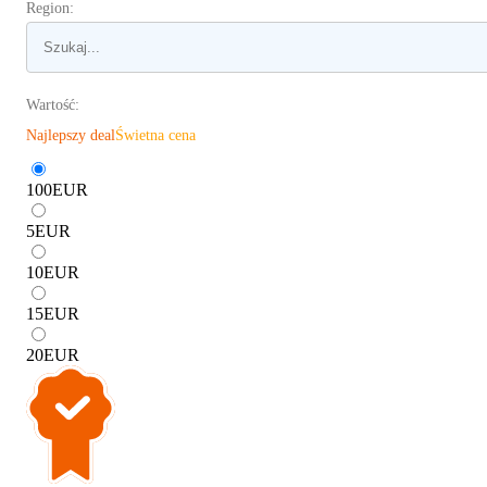
Region:
Wartość:
Najlepszy deal
Świetna cena
100
EUR
5
EUR
10
EUR
15
EUR
20
EUR