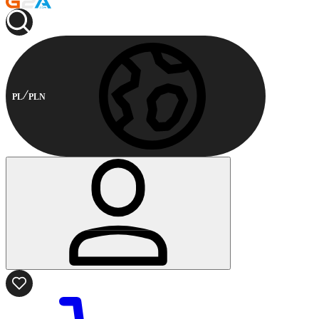
PL
PLN