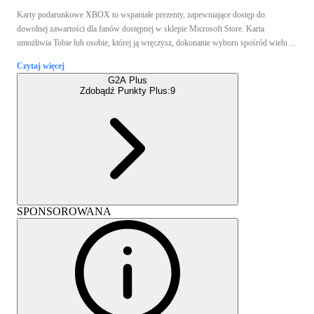
Karty podarunkowe XBOX to wspaniałe prezenty, zapewniające dostęp do
dowolnej zawartości dla fanów dostępnej w sklepie Microsoft Store. Karta
umożliwia Tobie lub osobie, której ją wręczysz, dokonanie wyboru spośród wielu ...
Czytaj więcej
G2A Plus
Zdobądź Punkty Plus:
9
SPONSOROWANA