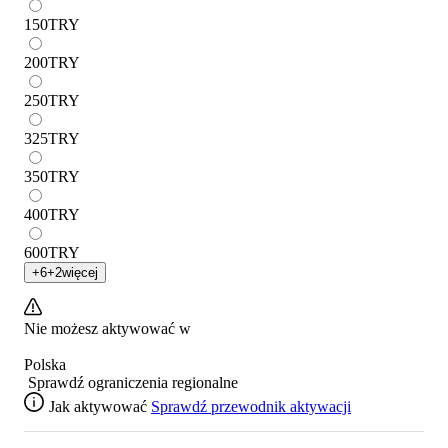
150
TRY
200
TRY
250
TRY
325
TRY
350
TRY
400
TRY
600
TRY
+
6
+
2
więcej
Nie możesz aktywować w
Polska
Sprawdź ograniczenia regionalne
Jak aktywować
Sprawdź przewodnik aktywacji