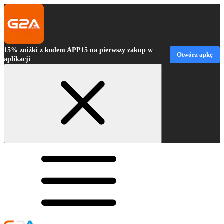
15% zniżki z kodem APP15 na pierwszy zakup w
Otwórz apkę
aplikacji