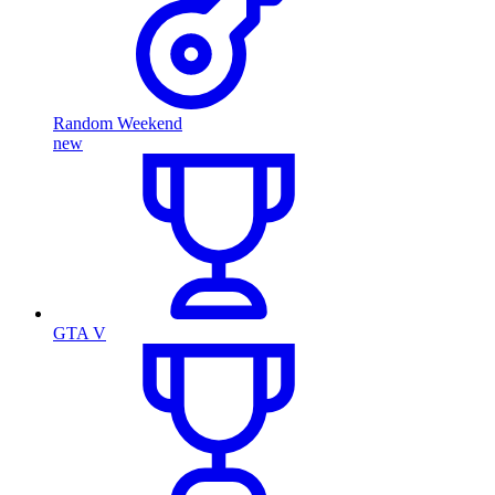
Random Weekend
new
GTA V