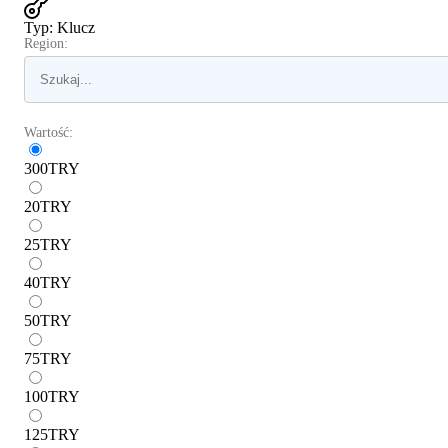
Typ
:
Klucz
Region:
Wartość:
300
TRY
20
TRY
25
TRY
40
TRY
50
TRY
75
TRY
100
TRY
125
TRY