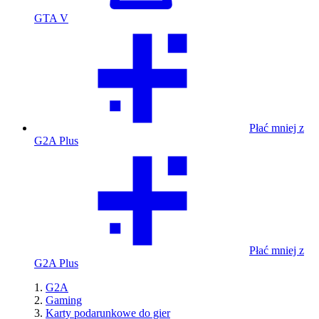
GTA V
Płać mniej z
G2A Plus
Płać mniej z
G2A Plus
G2A
Gaming
Karty podarunkowe do gier