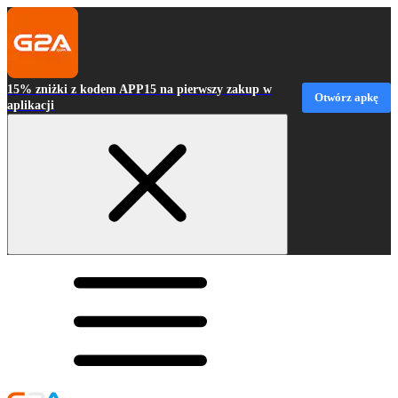
15% zniżki z kodem APP15 na pierwszy zakup w
Otwórz apkę
aplikacji