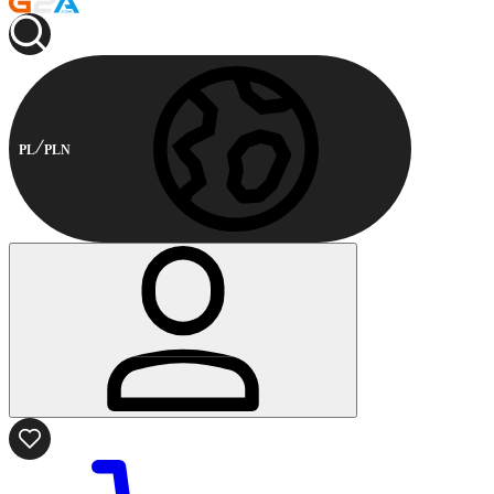
PL
PLN