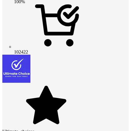
100%
102422