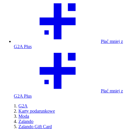
Płać mniej z
G2A Plus
Płać mniej z
G2A Plus
G2A
Karty podarunkowe
Moda
Zalando
Zalando Gift Card