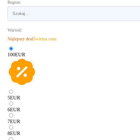
Region:
Wartość:
Najlepszy deal
Świetna cena
100
EUR
5
EUR
6
EUR
7
EUR
8
EUR