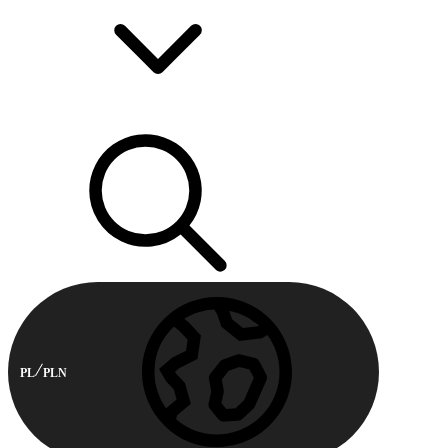
PL
PLN