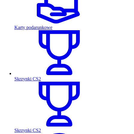
Karty podarunkowe
Skrzynki CS2
Skrzynki CS2