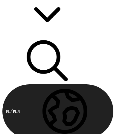
PL
PLN