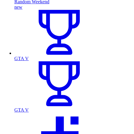
Random Weekend
new
GTA V
GTA V