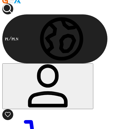
PL
PLN