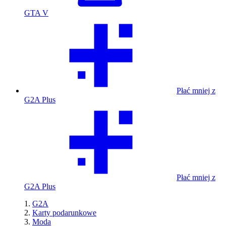
GTA V
Płać mniej z
G2A Plus
Płać mniej z
G2A Plus
G2A
Karty podarunkowe
Moda