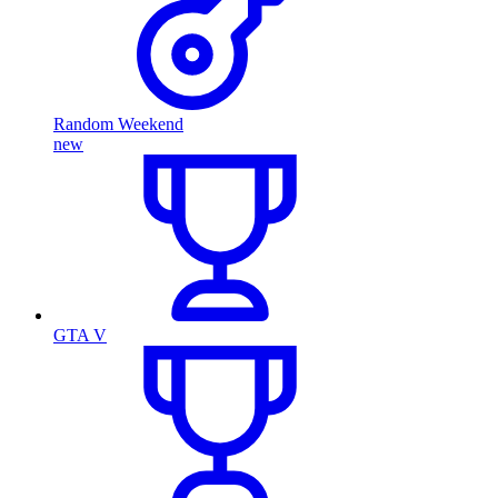
Random Weekend
new
GTA V