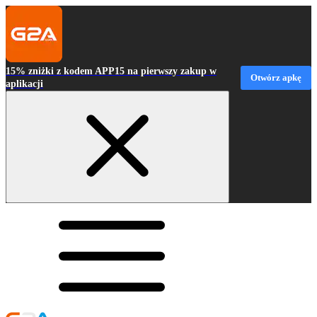
15% zniżki z kodem APP15 na pierwszy zakup w
Otwórz apkę
aplikacji