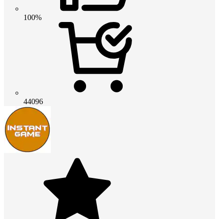
100%
44096