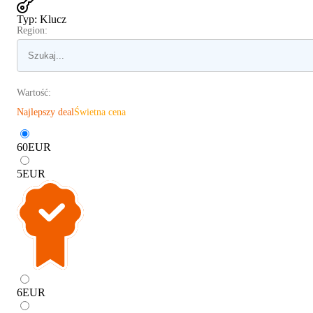
Typ
:
Klucz
Region:
Wartość:
Najlepszy deal
Świetna cena
60
EUR
5
EUR
6
EUR