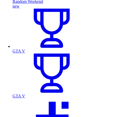
Random Weekend
new
GTA V
GTA V