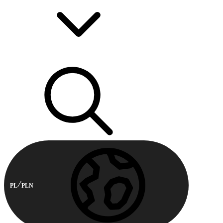
PL
PLN