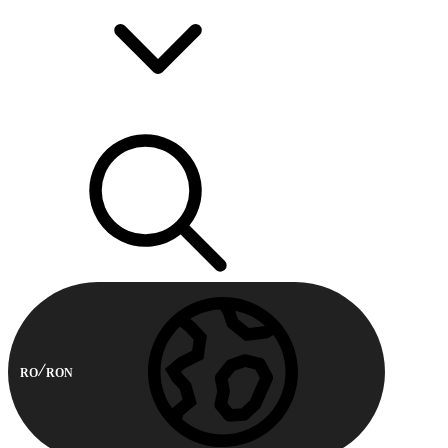
RO
RON