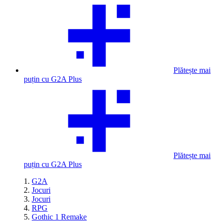
Plătește mai
puțin cu G2A Plus
Plătește mai
puțin cu G2A Plus
G2A
Jocuri
Jocuri
RPG
Gothic 1 Remake