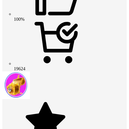
100%
19624