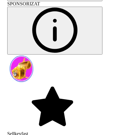
SPONSORIZAT
Sellkeyfast