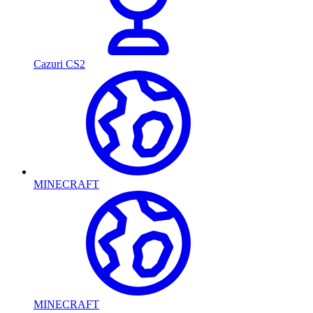
Cazuri CS2
MINECRAFT
MINECRAFT