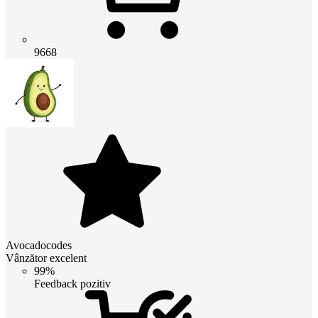
9668
Avocadocodes
Vânzător excelent
99%
Feedback pozitiv