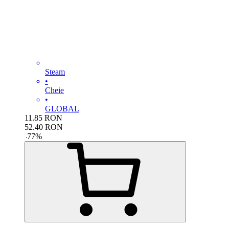
Steam
•
Cheie
•
GLOBAL
11.85
RON
52.40
RON
-
77
%