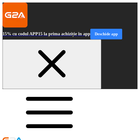
15% cu codul APP15 la prima achiziție în app
Deschide app