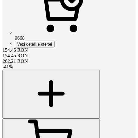
9668
Vezi detaliile ofertei
154.45
RON
154.45
RON
262.21
RON
-
41
%