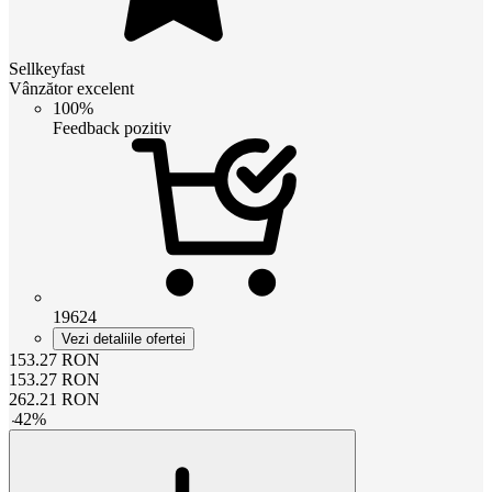
Sellkeyfast
Vânzător excelent
100%
Feedback pozitiv
19624
Vezi detaliile ofertei
153.27
RON
153.27
RON
262.21
RON
-
42
%