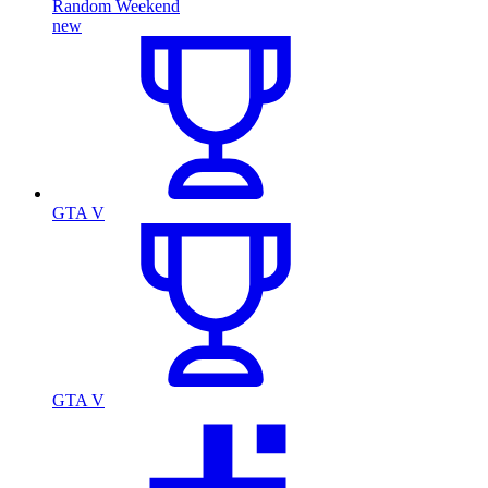
Random Weekend
new
GTA V
GTA V