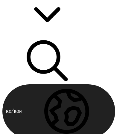
RO
RON