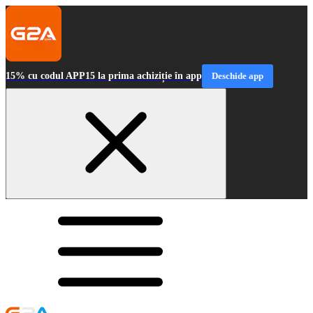
15% cu codul APP15 la prima achiziție în app
Deschide app