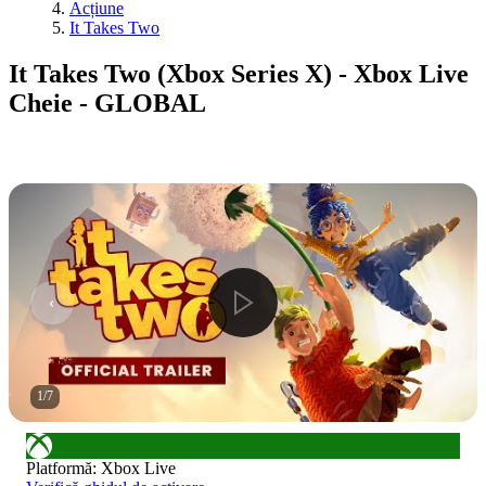
Acțiune
It Takes Two
It Takes Two (Xbox Series X) - Xbox Live
Cheie - GLOBAL
1
/
7
Platformă
:
Xbox Live