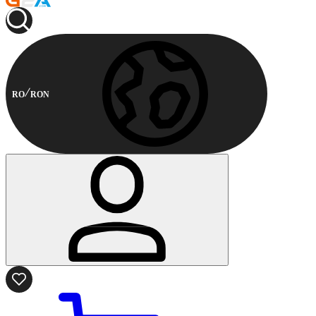
RO
RON