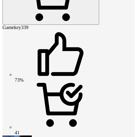
Gamekey339
73%
41