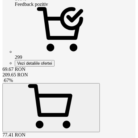
Feedback pozitiv
299
Vezi detaliile ofertei
69.67
RON
209.65
RON
-
67
%
77.41
RON