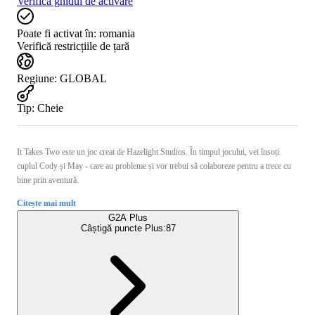
Verifică ghidul de activare
Poate fi activat în:
romania
Verifică restricțiile de țară
Regiune
:
GLOBAL
Tip
:
Cheie
It Takes Two este un joc creat de Hazelight Studios. În timpul jocului, vei însoți
cuplul Cody și May - care au probleme și vor trebui să colaboreze pentru a trece cu
bine prin aventură.
Citește mai mult
G2A Plus
Câștigă puncte Plus:
87