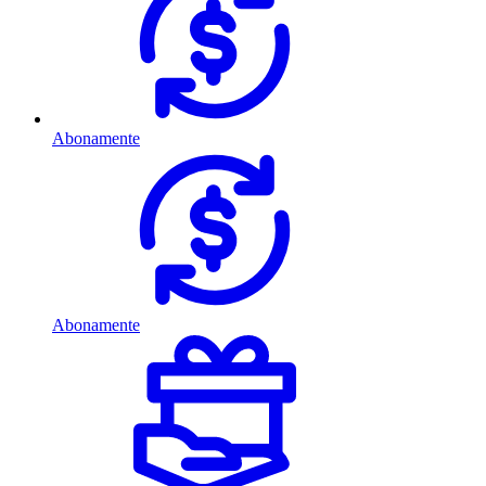
Abonamente
Abonamente