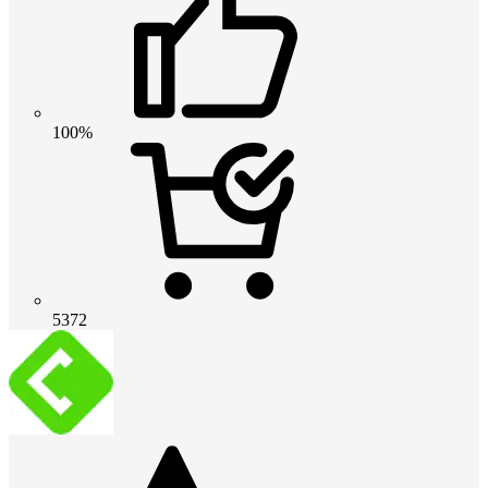
100%
5372