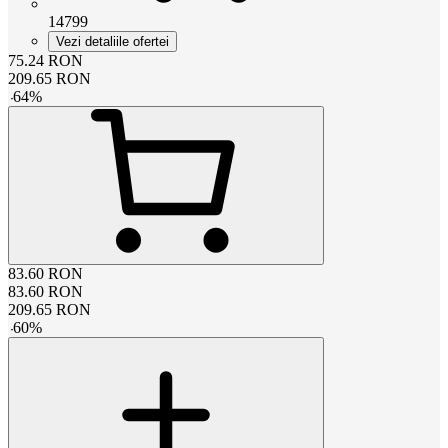
14799
Vezi detaliile ofertei
75.24
RON
209.65
RON
-
64
%
83.60
RON
83.60
RON
209.65
RON
-
60
%