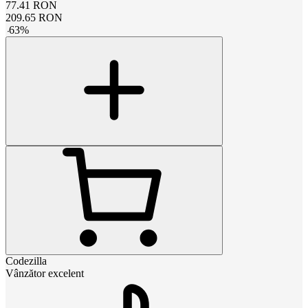
77.41
RON
209.65
RON
-
63
%
Codezilla
Vânzător excelent