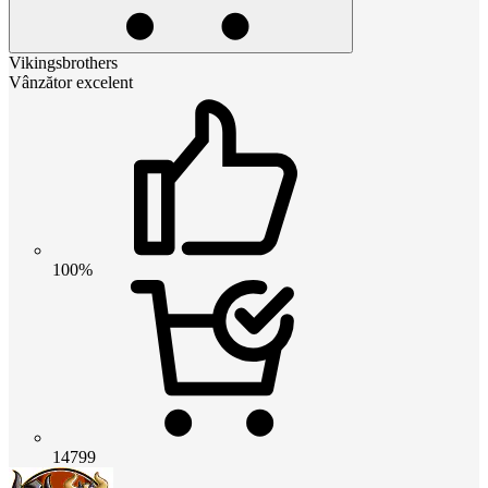
Vikingsbrothers
Vânzător excelent
100%
14799