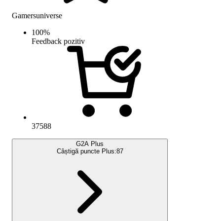
Gamersuniverse
100
%
Feedback pozitiv
37588
G2A Plus
Câștigă puncte Plus:
87