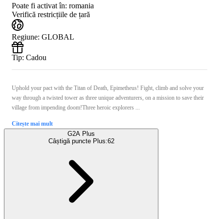
Poate fi activat în:
romania
Verifică restricțiile de țară
Regiune
:
GLOBAL
Tip
:
Cadou
Uphold your pact with the Titan of Death, Epimetheus! Fight, climb and solve your
way through a twisted tower as three unique adventurers, on a mission to save their
village from impending doom!Three heroic explorers ...
Citește mai mult
G2A Plus
Câștigă puncte Plus:
62