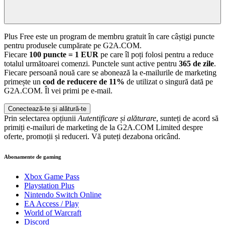
Plus Free este un program de membru gratuit în care câștigi puncte
pentru produsele cumpărate pe G2A.COM.
Fiecare
100 puncte = 1 EUR
pe care îl poți folosi pentru a reduce
totalul următoarei comenzi. Punctele sunt active pentru
365 de zile
.
Fiecare persoană nouă care se abonează la e-mailurile de marketing
primește un
cod de reducere de 11%
de utilizat o singură dată pe
G2A.COM. Îl vei primi pe e-mail.
Conectează-te și alătură-te
Prin selectarea opțiunii
Autentificare și alăturare
, sunteți de acord să
primiți e-mailuri de marketing de la G2A.COM Limited despre
oferte, promoții și reduceri. Vă puteți dezabona oricând.
Abonamente de gaming
Xbox Game Pass
Playstation Plus
Nintendo Switch Online
EA Access / Play
World of Warcraft
Discord