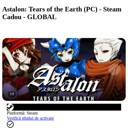
Astalon: Tears of the Earth (PC) - Steam
Cadou - GLOBAL
1
/
9
Platformă
:
Steam
Verifică ghidul de activare