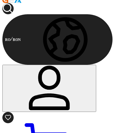
RO
RON