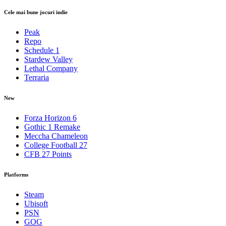
Cele mai bune jocuri indie
Peak
Repo
Schedule 1
Stardew Valley
Lethal Company
Terraria
New
Forza Horizon 6
Gothic 1 Remake
Meccha Chameleon
College Football 27
CFB 27 Points
Platforms
Steam
Ubisoft
PSN
GOG