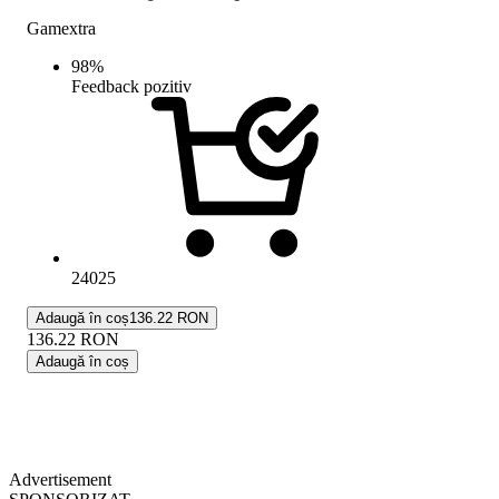
Gamextra
98
%
Feedback pozitiv
24025
Adaugă în coș
136.22 RON
136.22
RON
Adaugă în coș
Advertisement