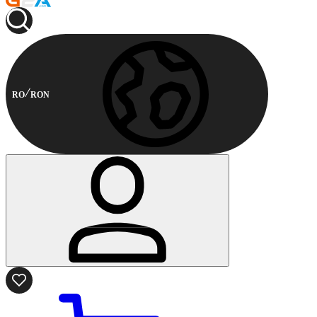
RO
RON