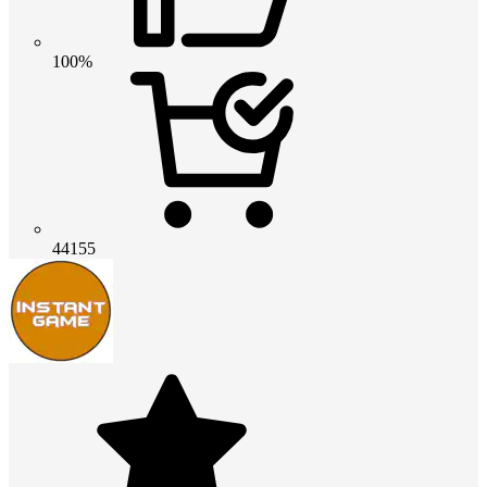
100%
44155