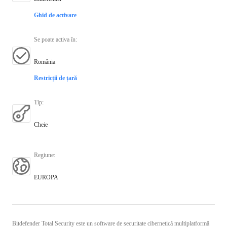
Ghid de activare
Se poate activa în
:
România
Restricții de țară
Tip
:
Cheie
Regiune
:
EUROPA
Bitdefender Total Security este un software de securitate cibernetică multiplatformă