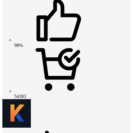
98%
54393