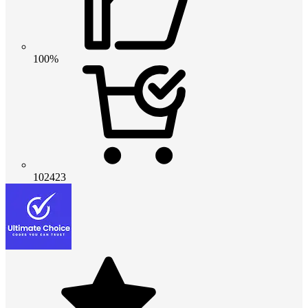
100%
102423