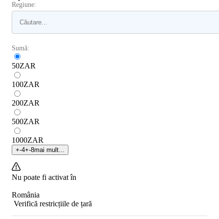
Regiune:
Sumă:
50
ZAR
100
ZAR
200
ZAR
500
ZAR
1000
ZAR
+
-4
+
-8
mai mult...
Nu poate fi activat în
România
Verifică restricțiile de țară