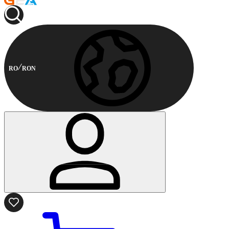
RO
RON