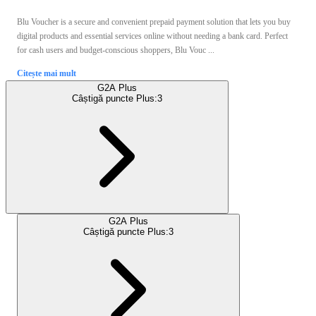
Blu Voucher is a secure and convenient prepaid payment solution that lets you buy
digital products and essential services online without needing a bank card. Perfect
for cash users and budget-conscious shoppers, Blu Vouc ...
Citește mai mult
G2A Plus
Câștigă puncte Plus:
3
G2A Plus
Câștigă puncte Plus:
3