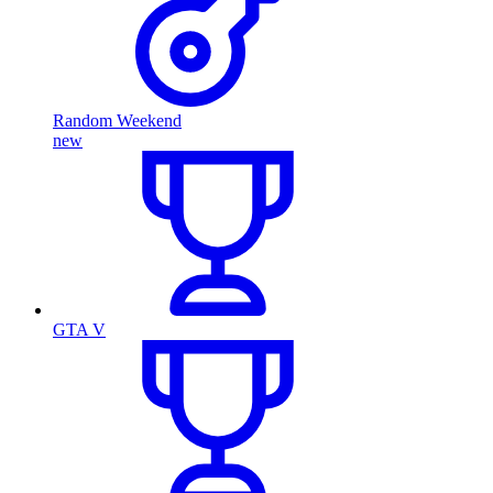
Random Weekend
new
GTA V