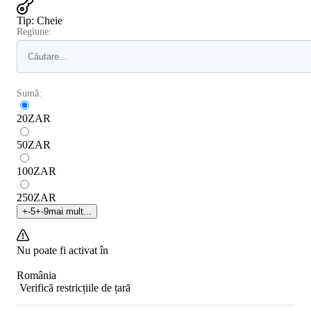
Tip
:
Cheie
Regiune:
Sumă:
20
ZAR
50
ZAR
100
ZAR
250
ZAR
+
-5
+
-9
mai mult...
Nu poate fi activat în
România
Verifică restricțiile de țară