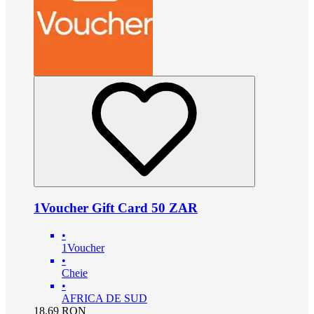
1Voucher Gift Card 50 ZAR
•
1Voucher
•
Cheie
•
AFRICA DE SUD
18.69
RON