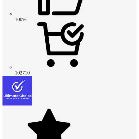
100%
102710