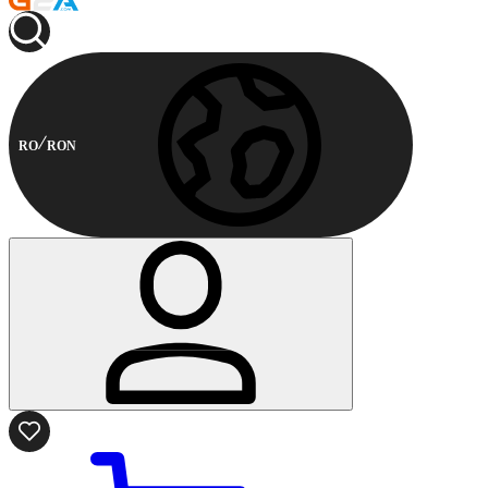
RO
RON