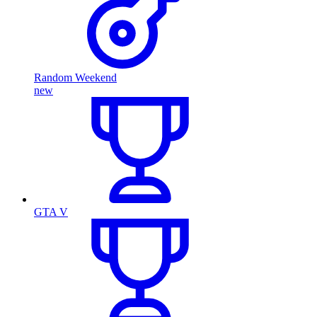
Random Weekend
new
GTA V