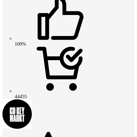
100%
44455