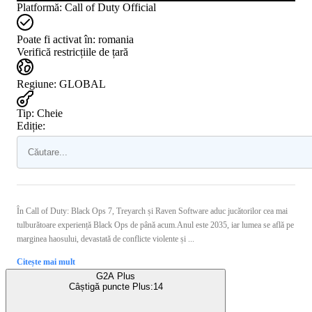
Platformă
:
Call of Duty Official
Poate fi activat în:
romania
Verifică restricțiile de țară
Regiune
:
GLOBAL
Tip
:
Cheie
Ediție:
În Call of Duty: Black Ops 7, Treyarch și Raven Software aduc jucătorilor cea mai
tulburătoare experiență Black Ops de până acum.Anul este 2035, iar lumea se află pe
marginea haosului, devastată de conflicte violente și ...
Citește mai mult
G2A Plus
Câștigă puncte Plus:
14