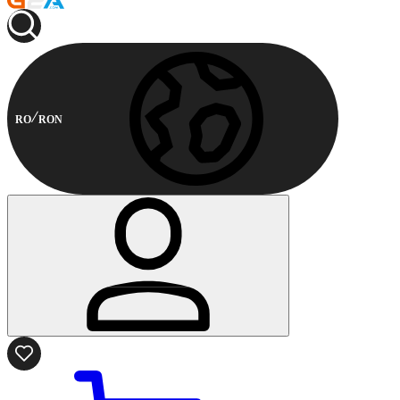
RO
RON