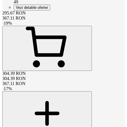
49
Vezi detaliile ofertei
295.67
RON
367.11
RON
-
19
%
304.39
RON
304.39
RON
367.11
RON
-
17
%