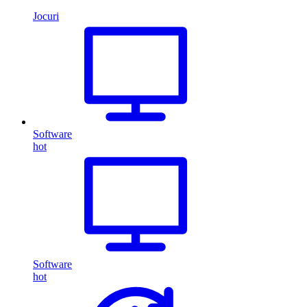
Jocuri
Software
hot
Software
hot