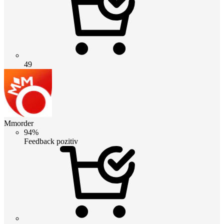
49
Mmorder
94%
Feedback pozitiv