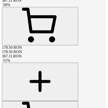
367.11
RON
-
56
%
178.50
RON
178.50
RON
367.11
RON
-
51
%