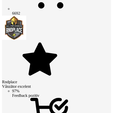
6692
Rndplace
Vânzător excelent
97%
Feedback pozitiv