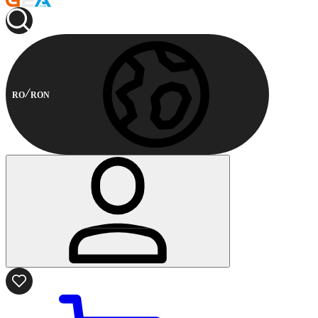
RO
RON