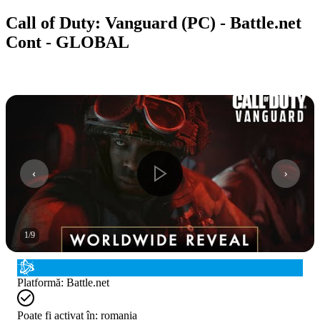
Call of Duty: Vanguard (PC) - Battle.net
Cont - GLOBAL
1
/
9
Platformă
:
Battle.net
Poate fi activat în:
romania