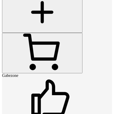
Gabezone